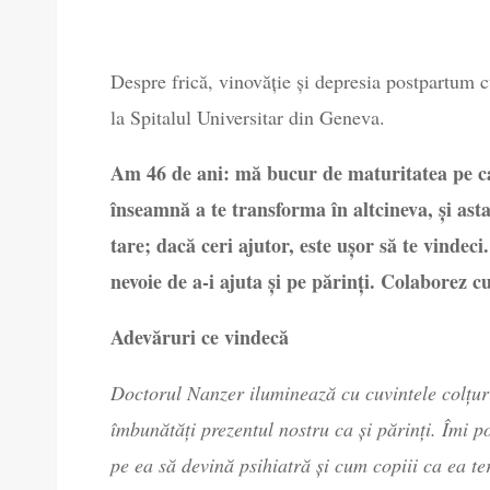
Despre frică, vinovăție și depresia postpartum c
la Spitalul Universitar din Geneva.
Am 46 de ani: mă bucur de maturitatea pe ca
înseamnă a te transforma în altcineva, și asta
tare; dacă ceri ajutor, este ușor să te vindec
nevoie de a-i ajuta și pe părinți. Colaborez 
Adevăruri ce vindecă
Doctorul Nanzer iluminează cu cuvintele colțuri
îmbunătăți prezentul nostru ca și părinți. Îmi 
pe ea să devină psihiatră și cum copiii ca ea te