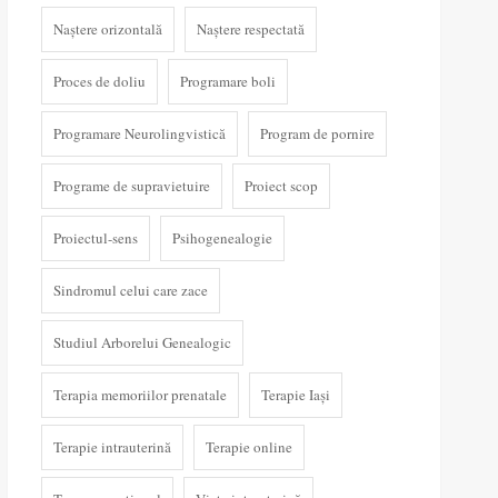
Naștere orizontală
Naștere respectată
Proces de doliu
Programare boli
Programare Neurolingvistică
Program de pornire
Programe de supravietuire
Proiect scop
Proiectul-sens
Psihogenealogie
Sindromul celui care zace
Studiul Arborelui Genealogic
Terapia memoriilor prenatale
Terapie Iași
Terapie intrauterină
Terapie online