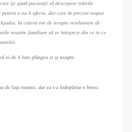
tor își ajută pacienții să descopere trăirile
 pentru a nu îi afecta, dar care în prezent reapar
r. Așadar, în cateva ore de terapie revelatoare de
rile noastre familiare să se integreze din ce in ce
ustrări.
l ei de 4 luni plângea zi și noapte.
a de fața mamei, dar ea i-a îndepărtat-o brusc.