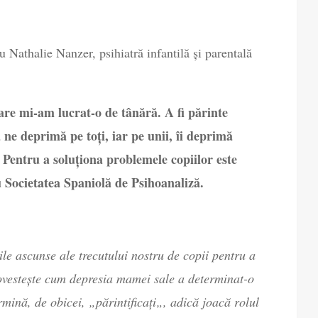
u Nathalie Nanzer, psihiatră infantilă și parentală
re mi-am lucrat-o de tânără. A fi părinte
 ne deprimă pe toți, iar pe unii, îi deprimă
i. Pentru a soluționa problemele copiilor este
cu Societatea Spaniolă de Psihoanaliză.
le ascunse ale trecutului nostru de copii pentru a
povestește cum depresia mamei sale a determinat-o
rmină, de obicei, „părintificați„, adică joacă rolul