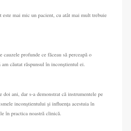
 este mai mic un pacient, cu atât mai mult trebuie
 de cauzele profunde ce făceau să perceapă o
 am căutat răspunsul în inconștientul ei.
 doi ani, dar s-a demonstrat că instrumentele pe
smele inconștientului și influența acestuia în
e în practica noastră clinică.