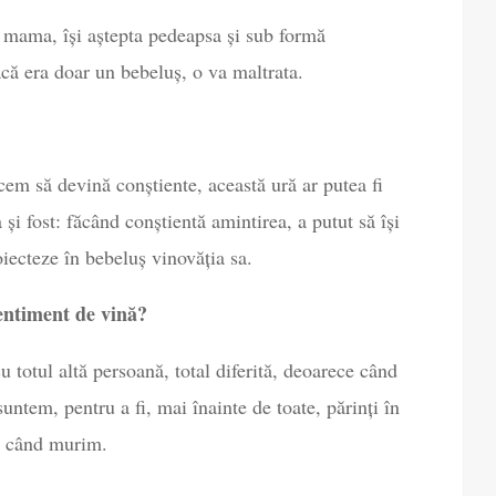
 mama, își aștepta pedeapsa și sub formă
dacă era doar un bebeluș, o va maltrata.
cem să devină conștiente, această ură ar putea fi
și fost: făcând conștientă amintirea, a putut să își
iecteze în bebeluș vinovăția sa.
sentiment de vină?
u totul altă persoană, total diferită, deoarece când
ntem, pentru a fi, mai înainte de toate, părinți în
nă când murim.