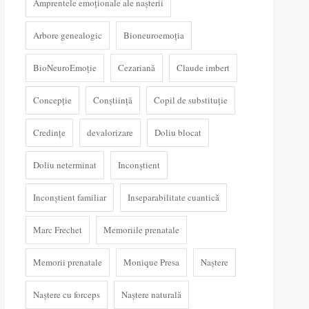
Amprentele emoționale ale nașterii
Arbore genealogic
Bioneuroemoția
BioNeuroEmoție
Cezariană
Claude imbert
Concepție
Conștiință
Copil de substituție
Credințe
devalorizare
Doliu blocat
Doliu neterminat
Inconștient
Inconștient familiar
Inseparabilitate cuantică
Marc Frechet
Memoriile prenatale
Memorii prenatale
Monique Presa
Naștere
Naștere cu forceps
Naștere naturală