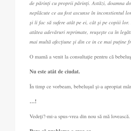
de părinți cu proprii părinți. Astăzi, doamna doc
neplăcute ce au fost ascunse în inconstientul lor
și îi fac să sufere atât pe ei, cât și pe copiii lo
atâtea adevăruri reprimate, reușește ca în legătu
mai multă afecțiune și din ce in ce mai puține fr
O mamă a venit la consultație pentru că bebelușu
Nu este atât de ciudat.
În timp ce vorbeam, bebelușul și-a apropiat mân
…!
Vedeți?-mi-a spus-vrea din nou să mă lovească.
Pare că problema o avea ea.