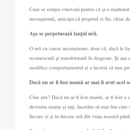
Cum se simțea vinovată pentru că și-a maltratat
inconștientă, anticipa că propriul ei fiu, chiar 
Așa se perpetuează lanțul urii.
O ură cu cauze inconștiente, doar că, dacă le fa
recunoscută și transformată în dragoste. Și așa a 
modifice comportamentul și a încetat să mai pro
Dacă nu ar fi fost mamă ar mai fi avut acel 
Cine știe? Dacă nu ar fi fost mamă, ar fi fost o c
devenim mame și tați, încetăm să mai fim cine su
fiecare zi și în fiecare oră din viața noastră pâ