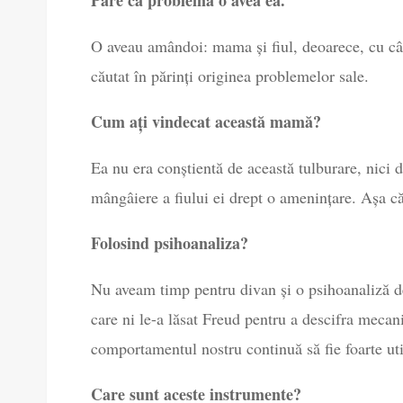
O aveau amândoi: mama și fiul, deoarece, cu cât
căutat în părinți originea problemelor sale.
Cum ați vindecat această mamă?
Ea nu era conștientă de această tulburare, nici
mângâiere a fiului ei drept o amenințare. Așa că
Folosind psihoanaliza?
Nu aveam timp pentru divan și o psihoanaliză de
care ni le-a lăsat Freud pentru a descifra mecani
comportamentul nostru continuă să fie foarte util
Care sunt aceste instrumente?