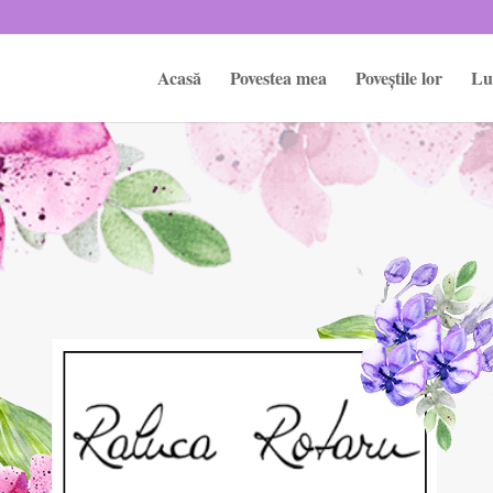
Acasă
Povestea mea
Poveștile lor
Lu