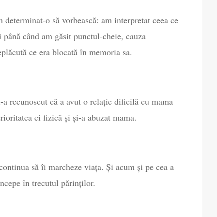
m determinat-o să vorbească: am interpretat ceea ce
i până când am găsit punctul-cheie, cauza
plăcută ce era blocată în memoria sa.
mi-a recunoscut că a avut o relație dificilă cu mama
erioritatea ei fizică și și-a abuzat mama.
 continua să îi marcheze viața. Și acum și pe cea a
ncepe în trecutul părinților.