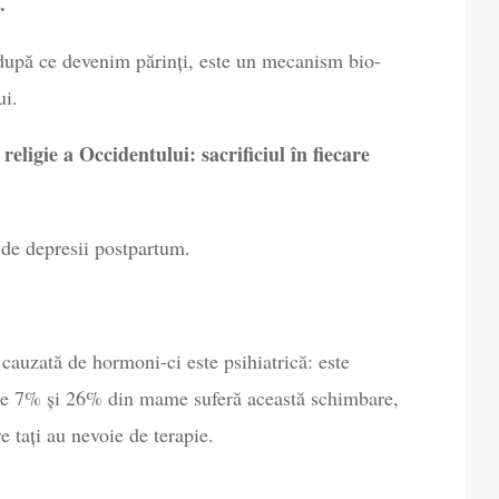
.
, după ce devenim părinți, este un mecanism bio-
ui.
eligie a Occidentului: sacrificiul în fiecare
 de depresii postpartum.
cauzată de hormoni-ci este psihiatrică: este
tre 7% și 26% din mame suferă această schimbare,
e tați au nevoie de terapie.