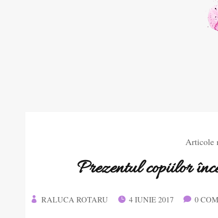
Articole
Prezentul copiilor înce
RALUCA ROTARU
4 IUNIE 2017
0 COM


