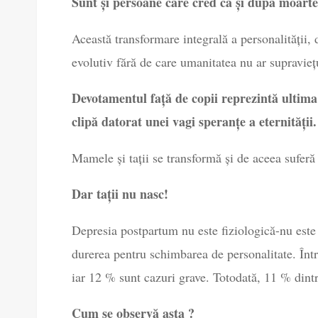
Sunt și persoane care cred că și după moarte
Această transformare integrală a personalității
evolutiv fără de care umanitatea nu ar supravieț
Devotamentul față de copii reprezintă ultima r
clipă datorat unei vagi speranțe a eternității.
Mamele și tații se transformă și de aceea suferă
Dar tații nu nasc!
Depresia postpartum nu este fiziologică-nu este 
durerea pentru schimbarea de personalitate. În
iar 12 % sunt cazuri grave. Totodată, 11 % dintr
Cum se observă asta ?