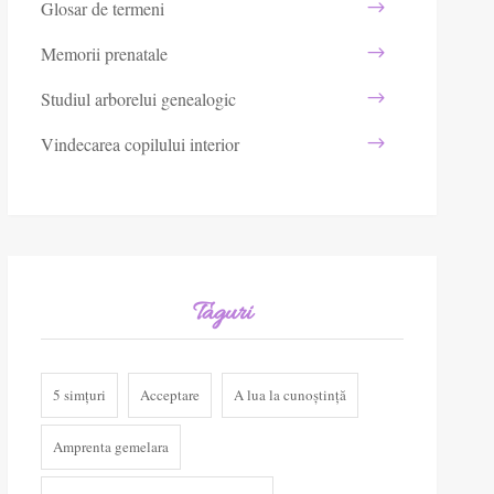
Glosar de termeni
Memorii prenatale
Studiul arborelui genealogic
Vindecarea copilului interior
Taguri
5 simțuri
Acceptare
A lua la cunoștință
Amprenta gemelara