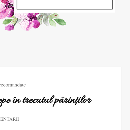
 recomandate
pe în trecutul părinților
ENTARII