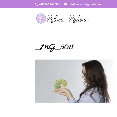
+40.743.481.985
ralukrotaru@gmail.com
_MG_5011