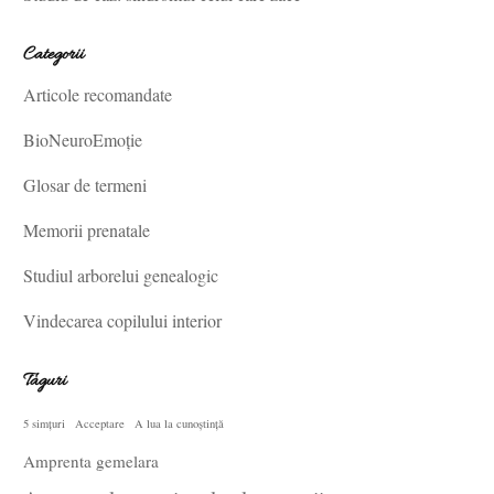
Categorii
Articole recomandate
BioNeuroEmoție
Glosar de termeni
Memorii prenatale
Studiul arborelui genealogic
Vindecarea copilului interior
Taguri
5 simțuri
Acceptare
A lua la cunoștință
Amprenta gemelara