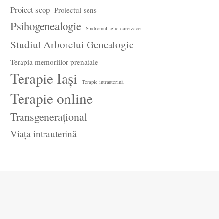
Proiect scop
Proiectul-sens
Psihogenealogie
Sindromul celui care zace
Studiul Arborelui Genealogic
Terapia memoriilor prenatale
Terapie Iași
Terapie intrauterină
Terapie online
Transgenerațional
Viața intrauterină