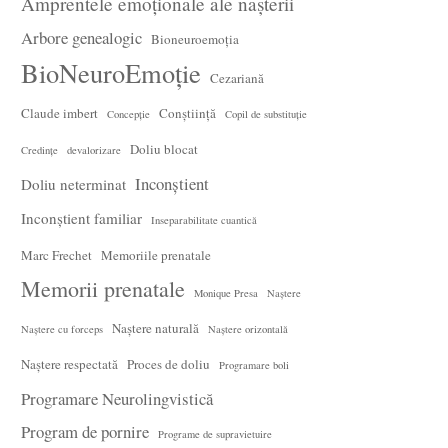
Amprentele emoționale ale nașterii
Arbore genealogic
Bioneuroemoția
BioNeuroEmoție
Cezariană
Claude imbert
Conștiință
Concepție
Copil de substituție
Doliu blocat
Credințe
devalorizare
Inconștient
Doliu neterminat
Inconștient familiar
Inseparabilitate cuantică
Marc Frechet
Memoriile prenatale
Memorii prenatale
Monique Presa
Naștere
Naștere naturală
Naștere cu forceps
Naștere orizontală
Naștere respectată
Proces de doliu
Programare boli
Programare Neurolingvistică
Program de pornire
Programe de supravietuire