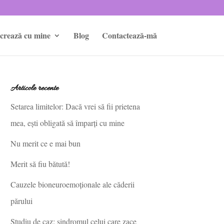
crează cu mine
Blog
Contactează-mă
Articole recente
Setarea limitelor: Dacă vrei să fii prietena
mea, ești obligată să împarți cu mine
Nu merit ce e mai bun
Merit să fiu bătută!
Cauzele bioneuroemoționale ale căderii
părului
Studiu de caz: sindromul celui care zace