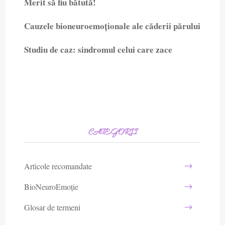
Merit să fiu bătută!
Cauzele bioneuroemoționale ale căderii părului
Studiu de caz: sindromul celui care zace
CATEGORII
Articole recomandate
BioNeuroEmoție
Glosar de termeni