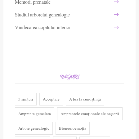
Memorii prenatale
Studiul arborelui genealogic
Vindecarea copilului interior
TAGURI
5 simțuri
Acceptare
A lua la cunoștință
Amprenta gemelara
Amprentele emoționale ale nașterii
Arbore genealogic
Bioneuroemoția