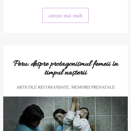
citește mai mult
Peru: despre protagonismul femeii în
timpul nașterii
,
ARTICOLE RECOMANDATE
MEMORII PRENATALE