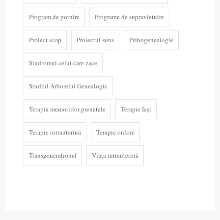
Program de pornire
Programe de supravietuire
Proiect scop
Proiectul-sens
Psihogenealogie
Sindromul celui care zace
Studiul Arborelui Genealogic
Terapia memoriilor prenatale
Terapie Iași
Terapie intrauterină
Terapie online
Transgenerațional
Viața intrauterină