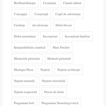
BioNeuroEmoție
Cezariană
Claude imbert
Concepție
Conștiință
Copil de substituție
Credințe
devalorizare
Doliu blocat
Doliu neterminat
Inconștient
Inconștient familiar
Inseparabilitate cuantică
Marc Frechet
Memoriile prenatale
Memorii prenatale
Monique Presa
Naștere
Naștere cu forceps
Naștere naturală
Naștere orizontală
Naștere respectată
Proces de doliu
Programare boli
Programare Neurolingvistică