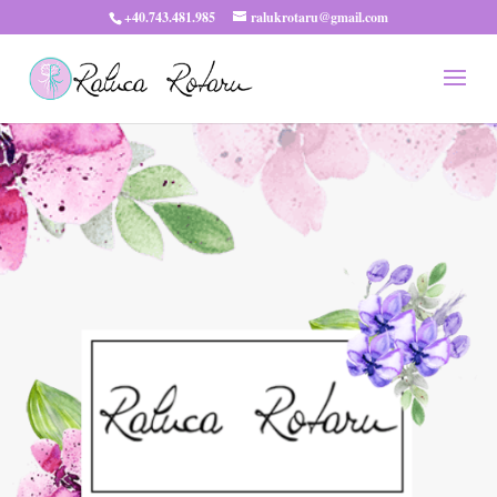
+40.743.481.985
ralukrotaru@gmail.com