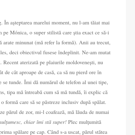
ng. În așteptarea marelui moment, nu l-am tăiat mai
m pe Mónica, o super stilistă care știa exact ce să-i
ă arate minunat (mă refer la formă). Anii au trecut,
les, deci obiectivul fusese îndeplinit. Ne-am mutat
st. Recent aterizată pe plaiurile moldovenești, nu
ât de cât aproape de casă, ca să nu pierd ore în
se tunde. Îmi dă numărul de telefon al unei tipe,
ns, tipa mă întreabă cum să mă tundă, îi explic că
 o formă care să se păstreze inclusiv după spălat.
teze părul de zor, mi-l coafează, mă lăuda de numai
mulțumesc, chiar îmi stă super!
Plec mulțumită
 prima spălare pe cap. Când s-a uscat, părul stătea