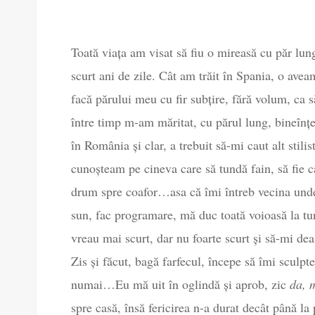
Toată viața am visat să fiu o mireasă cu păr lu
scurt ani de zile. Cât am trăit în Spania, o avea
facă părului meu cu fir subțire, fără volum, ca s
între timp m-am măritat, cu părul lung, bineînțe
în România și clar, a trebuit să-mi caut alt stili
cunoșteam pe cineva care să tundă fain, să fie c
drum spre coafor…asa că îmi întreb vecina unde 
sun, fac programare, mă duc toată voioasă la tu
vreau mai scurt, dar nu foarte scurt și să-mi dea
Zis și făcut, bagă farfecul, începe să îmi sculp
numai…Eu mă uit în oglindă și aprob, zic
da, 
spre casă, însă fericirea n-a durat decât până la