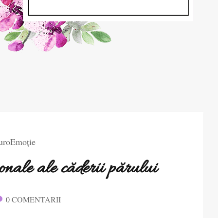
uroEmoție
nale ale căderii părului
0 COMENTARII
