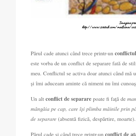
Imagine prel
http://www.scritub.com/medicina
conflictu
Părul cade atunci când trece printr-un
este vorba de un conflict de separare fată de stil
meu. Conflictul se activa doar atunci când mă 
și îmi aduceam aminte că nimeni nu îmi cunoaș
conflict de separare
Un alt
poate fi față de
mam
mângâia pe cap, care își plimba mâinile prin pă
de separare
(absentă fizică, despărtire, moarte).
conflict de a
Părul cade și când trece printr-un