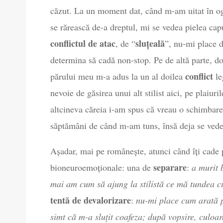
căzut. La un moment dat, când m-am uitat în o
se rărească de-a dreptul, mi se vedea pielea capu
conflictul de atac
sluțeală
, de “
”, nu-mi place 
determina să cadă non-stop. Pe de altă parte, dor
conflict
părului meu m-a adus la un al doilea
le
nevoie de găsirea unui alt stilist aici, pe plaiu
altcineva căreia i-am spus că vreau o schimbare
săptămâni de când m-am tuns, însă deja se vede 
Așadar, mai pe românește, atunci când îți cade
separare
bioneuroemoționale: una de
:
a murit 
mai am cum să ajung la stilistă ce mă tundea 
tentă de devalorizare
:
nu-mi place cum arată p
simt că m-a sluțit coafeza; după vopsire, culoa