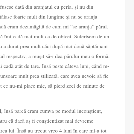
usese dată din aranjatul cu peria, și nu din
tăiase foarte mult din lungime și nu se aranja
ndă eram dezamăgită de cum mi “se aranja” părul.
 să îmi cadă mai mult ca de obicei. Suferisem de un
nu a durat prea mult căci după nici două săptămani
ul respectiv, a reușit să-i dea părului meu o formă.
ai cadă atât de tare. Insă peste câteva luni, când m-
unsoare mult prea stilizată, care avea nevoie să fie
act ce nu-mi place mie, să pierd zeci de minute de
rul, însă parcă eram cumva pe modul inconștient,
tru că dacă aș fi conștientizat mai devreme
area lui. Însă au trecut vreo 4 luni în care mi-a tot