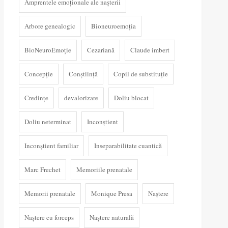
Amprentele emoționale ale nașterii
Arbore genealogic
Bioneuroemoția
BioNeuroEmoție
Cezariană
Claude imbert
Concepție
Conștiință
Copil de substituție
Credințe
devalorizare
Doliu blocat
Doliu neterminat
Inconștient
Inconștient familiar
Inseparabilitate cuantică
Marc Frechet
Memoriile prenatale
Memorii prenatale
Monique Presa
Naștere
Naștere cu forceps
Naștere naturală