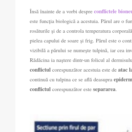
conflictele bion
Însă înainte de a vorbi despre
este funcția biologică a acestuia. Părul are o fun
rosăturile și de a controla temperatura corporală
pielea capului de soare și frig. Părul este o conti
vizibilă a părului se numește tulpină, iar cea inv
Rădăcina ia naștere dintr-un folicul al dermisului
conflictul
atac l
corespunzător acestuia este de
epiderm
continuă cu tulpina ce se află deasupra
conflictul
separarea
corespunzător este
.