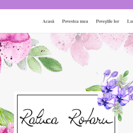
Acasă
Povestea mea
Poveștile lor
Lu