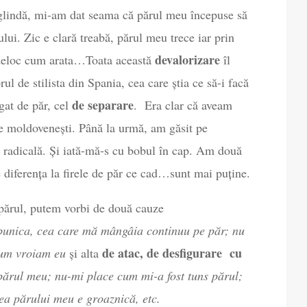
glindă, mi-am dat seama că părul meu începuse să
lui. Zic e clară treabă, părul meu trece iar prin
devalorizare
deloc cum arata…Toata această
îl
ul de stilista din Spania, cea care știa ce să-i facă
de separare
gat de păr, cel
. Era clar că aveam
rile moldovenești. Până la urmă, am găsit pe
 radicală. Și iată-mă-s cu bobul în cap. Am două
diferența la firele de păr ce cad…sunt mai puține.
 părul, putem vorbi de două cauze
bunica, cea care mă mângâia continuu pe păr; nu
de atac, de desfigurare cu
cum vroiam eu
și alta
ărul meu; nu-mi place cum mi-a fost tuns părul;
rea părului meu e groaznică, etc.