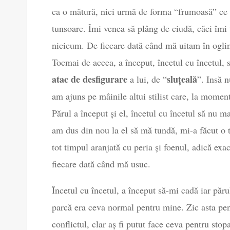
ca o mătură, nici urmă de forma “frumoasă” ce f
tunsoare. Îmi venea să plâng de ciudă, căci îmi 
nicicum. De fiecare dată când mă uitam în ogli
Tocmai de aceea, a început, încetul cu încetul,
atac de desfigurare
sluțeală
a lui, de “
”. Insă 
am ajuns pe mâinile altui stilist care, la moment
Părul a început și el, încetul cu încetul să nu m
am dus din nou la el să mă tundă, mi-a făcut o t
tot timpul aranjată cu peria și foenul, adică ex
fiecare dată când mă usuc.
Încetul cu încetul, a început să-mi cadă iar pă
parcă era ceva normal pentru mine. Zic asta pen
conflictul, clar aș fi putut face ceva pentru stop