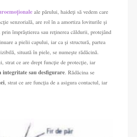
euroemoționale
ale părului, haideți să vedem care
cție senzorială, are rol în a amortiza loviturile și
 prin împrăștierea sau reținerea căldurii, protejând
nuare a pielii capului, iar ca și structură, partea
izibilă, situată în piele, se numește rădăcină.
, strat ce are drept funcție de protecție, iar
a integritate sau desfigurare
. Rădăcina se
ei
, strat ce are funcția de a asigura contactul, iar