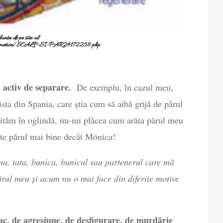
uata de pe site-ul
/cosmetica/SCALP-SI-PAR24172258.php
l activ de separare.
De exemplu, în cazul meu,
ista din Spania, care știa cum să aibă grijă de părul
uităm în oglindă, nu-mi plăcea cum arăta părul meu
te părul mai bine decât Mónica!
a, tata, bunica, bunicul sau partenerul care mă
rul meu și acum nu o mai face din diferite motive
tac, de agresiune, de desfigurare, de murdărie