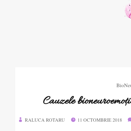
BioNe
Cauzele bioneuroemoțio
RALUCA ROTARU
11 OCTOMBRIE 2018

