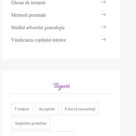
Glosar de termeni
Memorii prenatale
Studiul arborelui genealogic
Vindecarea copilului interior
Taguri
5 simțuri
Acceptare
A lua la cunoștință
Amprenta gemelara