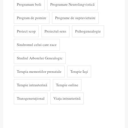
Programare boli
Programare Neurolingvistică
Program de pornire
Programe de supravietuire
Proiect scop
Proiectul-sens
Psihogenealogie
Sindromul celui care zace
Studiul Arborelui Genealogic
Terapia memoriilor prenatale
Terapie Iași
Terapie intrauterină
Terapie online
Transgenerațional
Viața intrauterină