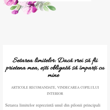
Setarea limitelor: Dacă vrei să fii
prietena mea, ești obligată să împarți cu
mine
,
ARTICOLE RECOMANDATE
VINDECAREA COPILULUI
INTERIOR
Setarea limitelor reprezintă unul din pilonii principali