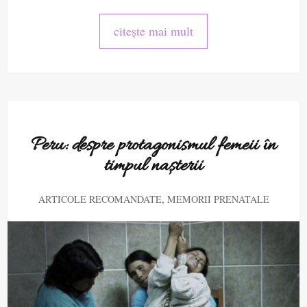
citește mai mult
Peru: despre protagonismul femeii în
timpul nașterii
,
ARTICOLE RECOMANDATE
MEMORII PRENATALE