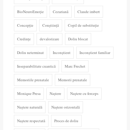
BioNeuroEmoție
Cezariană
Claude imbert
Concepție
Conștiință
Copil de substituție
Credințe
devalorizare
Doliu blocat
Doliu neterminat
Inconștient
Inconștient familiar
Inseparabilitate cuantică
Marc Frechet
Memoriile prenatale
Memorii prenatale
Monique Presa
Naștere
Naștere cu forceps
Naștere naturală
Naștere orizontală
Naștere respectată
Proces de doliu