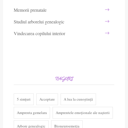
Memorii prenatale
Studiul arborelui genealogic
Vindecarea copilului interior
TAGURI
5 simțuri
Acceptare
A lua la cunoștință
Amprenta gemelara
Amprentele emoționale ale nașterii
Arbore genealogic
Bioneuroemoția