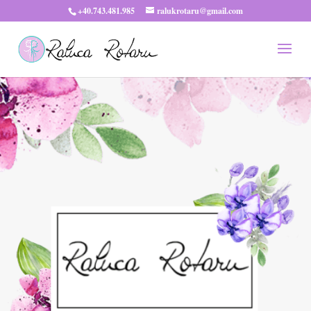
+40.743.481.985
ralukrotaru@gmail.com