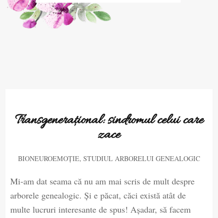
Transgenerațional: sindromul celui care
zace
,
BIONEUROEMOȚIE
STUDIUL ARBORELUI GENEALOGIC
Mi-am dat seama că nu am mai scris de mult despre
arborele genealogic. Și e păcat, căci există atât de
multe lucruri interesante de spus! Așadar, să facem