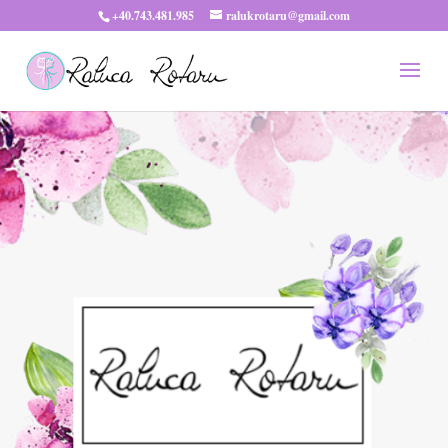
+40.743.481.985
ralukrotaru@gmail.com