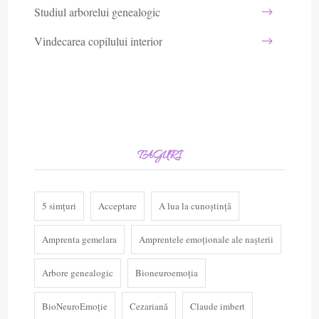
Studiul arborelui genealogic
Vindecarea copilului interior
TAGURI
5 simțuri
Acceptare
A lua la cunoștință
Amprenta gemelara
Amprentele emoționale ale nașterii
Arbore genealogic
Bioneuroemoția
BioNeuroEmoție
Cezariană
Claude imbert