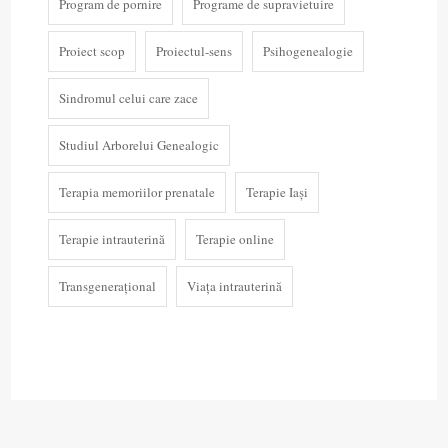
Program de pornire
Programe de supravietuire
Proiect scop
Proiectul-sens
Psihogenealogie
Sindromul celui care zace
Studiul Arborelui Genealogic
Terapia memoriilor prenatale
Terapie Iași
Terapie intrauterină
Terapie online
Transgenerațional
Viața intrauterină