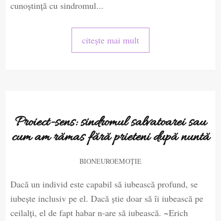
cunoștință cu sindromul...
citește mai mult
Proiect-sens: sindromul salvatoarei sau
cum am rămas fără prieteni după nuntă
BIONEUROEMOȚIE
Dacă un individ este capabil să iubească profund, se
iubește inclusiv pe el. Dacă știe doar să îi iubească pe
ceilalți, el de fapt habar n-are să iubească. ~Erich