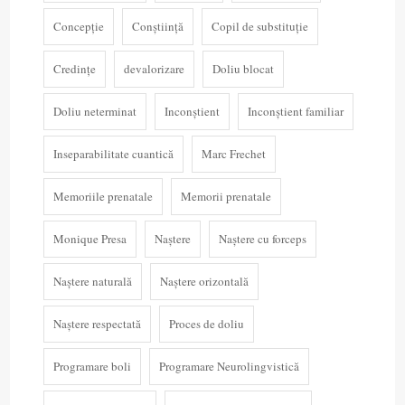
Concepție
Conștiință
Copil de substituție
Credințe
devalorizare
Doliu blocat
Doliu neterminat
Inconștient
Inconștient familiar
Inseparabilitate cuantică
Marc Frechet
Memoriile prenatale
Memorii prenatale
Monique Presa
Naștere
Naștere cu forceps
Naștere naturală
Naștere orizontală
Naștere respectată
Proces de doliu
Programare boli
Programare Neurolingvistică