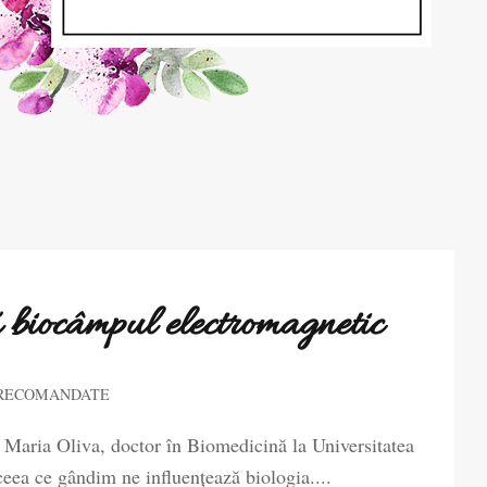
 biocâmpul electromagnetic
 RECOMANDATE
a Maria Oliva, doctor în Biomedicină la Universitatea
ceea ce gândim ne influențează biologia....