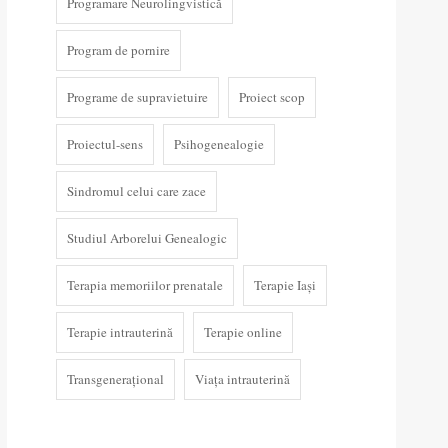
Programare Neurolingvistică
Program de pornire
Programe de supravietuire
Proiect scop
Proiectul-sens
Psihogenealogie
Sindromul celui care zace
Studiul Arborelui Genealogic
Terapia memoriilor prenatale
Terapie Iași
Terapie intrauterină
Terapie online
Transgenerațional
Viața intrauterină