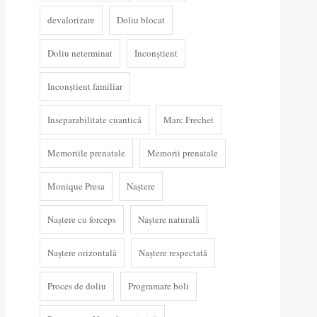
devalorizare
Doliu blocat
Doliu neterminat
Inconștient
Inconștient familiar
Inseparabilitate cuantică
Marc Frechet
Memoriile prenatale
Memorii prenatale
Monique Presa
Naștere
Naștere cu forceps
Naștere naturală
Naștere orizontală
Naștere respectată
Proces de doliu
Programare boli