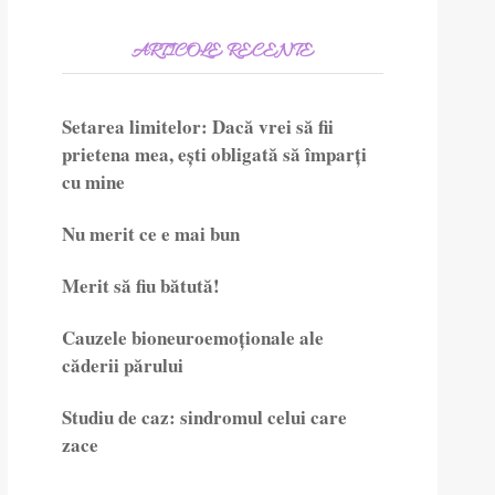
ARTICOLE RECENTE
Setarea limitelor: Dacă vrei să fii
prietena mea, ești obligată să împarți
cu mine
Nu merit ce e mai bun
Merit să fiu bătută!
Cauzele bioneuroemoționale ale
căderii părului
Studiu de caz: sindromul celui care
zace