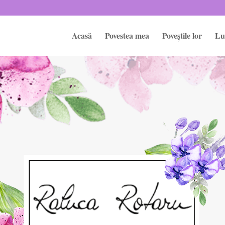
Acasă
Povestea mea
Poveștile lor
Lu