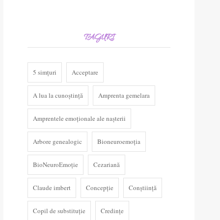
TAGURI
5 simțuri
Acceptare
A lua la cunoștință
Amprenta gemelara
Amprentele emoționale ale nașterii
Arbore genealogic
Bioneuroemoția
BioNeuroEmoție
Cezariană
Claude imbert
Concepție
Conștiință
Copil de substituție
Credințe