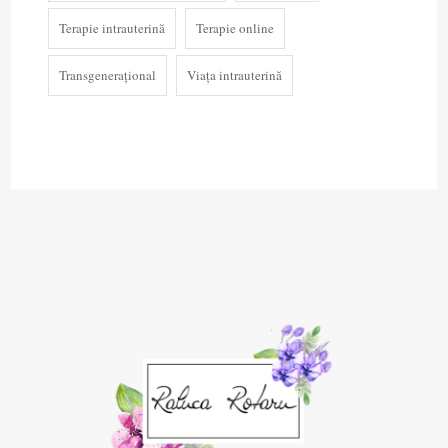
Terapie intrauterină
Terapie online
Transgenerațional
Viața intrauterină