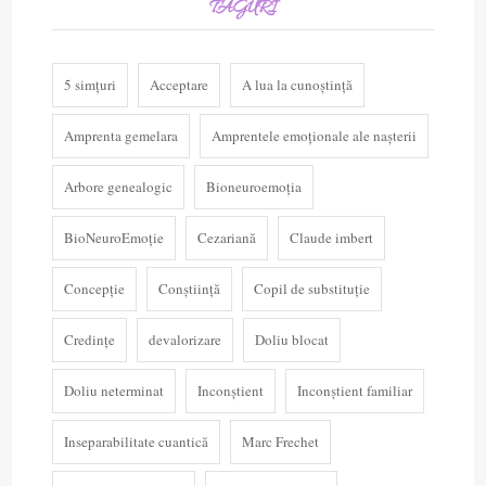
TAGURI
5 simțuri
Acceptare
A lua la cunoștință
Amprenta gemelara
Amprentele emoționale ale nașterii
Arbore genealogic
Bioneuroemoția
BioNeuroEmoție
Cezariană
Claude imbert
Concepție
Conștiință
Copil de substituție
Credințe
devalorizare
Doliu blocat
Doliu neterminat
Inconștient
Inconștient familiar
Inseparabilitate cuantică
Marc Frechet