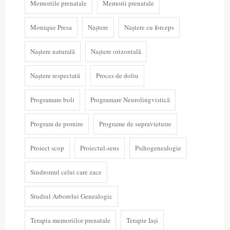
Memoriile prenatale
Memorii prenatale
Monique Presa
Naștere
Naștere cu forceps
Naștere naturală
Naștere orizontală
Naștere respectată
Proces de doliu
Programare boli
Programare Neurolingvistică
Program de pornire
Programe de supravietuire
Proiect scop
Proiectul-sens
Psihogenealogie
Sindromul celui care zace
Studiul Arborelui Genealogic
Terapia memoriilor prenatale
Terapie Iași