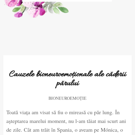
Cauzele bioneuroemoționale ale căderii
părului
BIONEUROEMOȚIE
Toată viața am visat să fiu o mireasă cu păr lung. În
așteptarea marelui moment, nu l-am tăiat mai scurt ani
de zile. Cât am trăit în Spania, o aveam pe Mónica, o