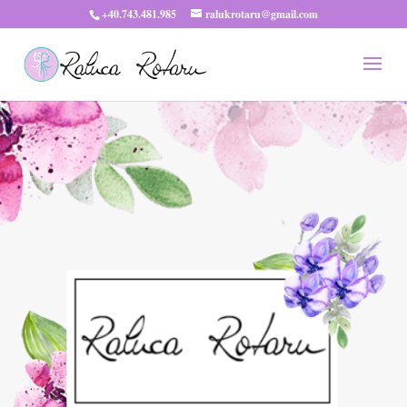
+40.743.481.985
ralukrotaru@gmail.com