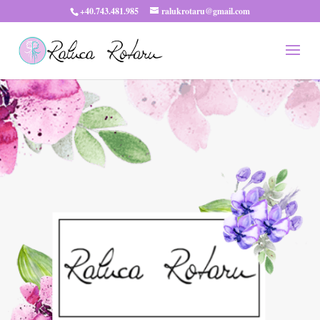
+40.743.481.985
ralukrotaru@gmail.com