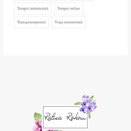
Terapie intrauterină
Terapie online
Transgenerațional
Viața intrauterină