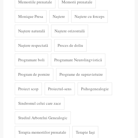
Memoriile prenatale
Memorii prenatale
Monique Presa
Naștere
Naștere cu forceps
Naștere naturală
Naștere orizontală
Naștere respectată
Proces de doliu
Programare boli
Programare Neurolingvistică
Program de pornire
Programe de supravietuire
Proiect scop
Proiectul-sens
Psihogenealogie
Sindromul celui care zace
Studiul Arborelui Genealogic
Terapia memoriilor prenatale
Terapie Iași