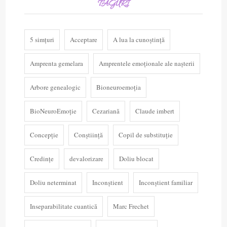
TAGURI
5 simțuri
Acceptare
A lua la cunoștință
Amprenta gemelara
Amprentele emoționale ale nașterii
Arbore genealogic
Bioneuroemoția
BioNeuroEmoție
Cezariană
Claude imbert
Concepție
Conștiință
Copil de substituție
Credințe
devalorizare
Doliu blocat
Doliu neterminat
Inconștient
Inconștient familiar
Inseparabilitate cuantică
Marc Frechet