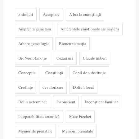
5 simțuri
Acceptare
A lua la cunoștință
Amprenta gemelara
Amprentele emoționale ale nașterii
Arbore genealogic
Bioneuroemoția
BioNeuroEmoție
Cezariană
Claude imbert
Concepție
Conștiință
Copil de substituție
Credințe
devalorizare
Doliu blocat
Doliu neterminat
Inconștient
Inconștient familiar
Inseparabilitate cuantică
Marc Frechet
Memoriile prenatale
Memorii prenatale