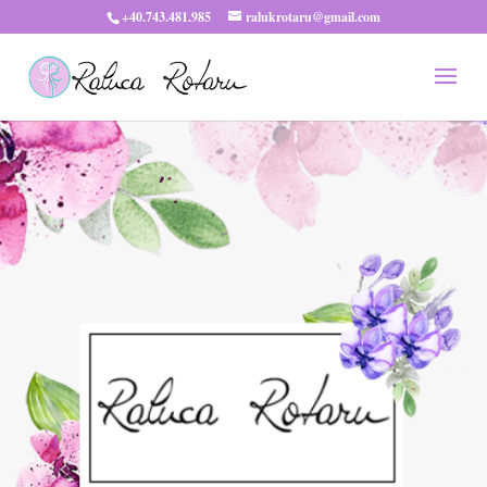
+40.743.481.985
ralukrotaru@gmail.com