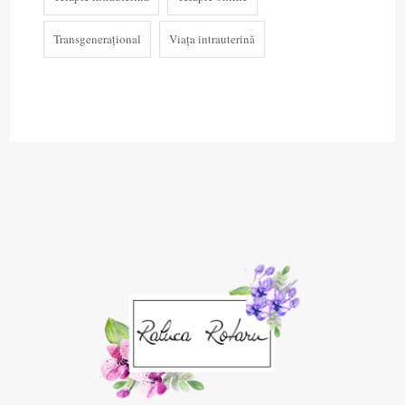
Transgenerațional
Viața intrauterină