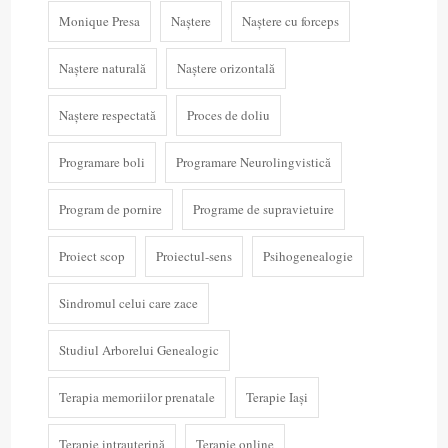
Monique Presa
Naștere
Naștere cu forceps
Naștere naturală
Naștere orizontală
Naștere respectată
Proces de doliu
Programare boli
Programare Neurolingvistică
Program de pornire
Programe de supravietuire
Proiect scop
Proiectul-sens
Psihogenealogie
Sindromul celui care zace
Studiul Arborelui Genealogic
Terapia memoriilor prenatale
Terapie Iași
Terapie intrauterină
Terapie online