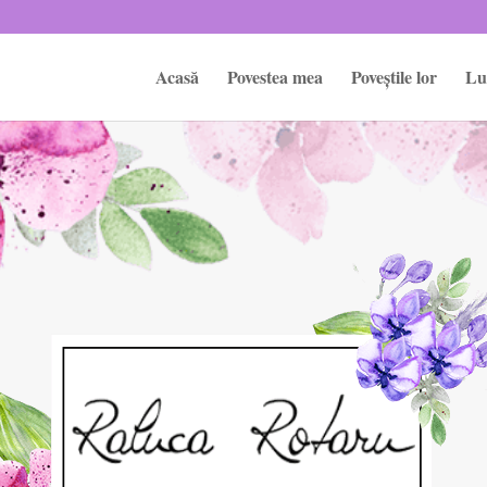
Acasă
Povestea mea
Poveștile lor
Lu