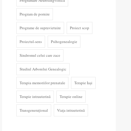
Programare Neurolingvistică
Program de pornire
Programe de supravietuire
Proiect scop
Proiectul-sens
Psihogenealogie
Sindromul celui care zace
Studiul Arborelui Genealogic
Terapia memoriilor prenatale
Terapie Iași
Terapie intrauterină
Terapie online
Transgenerațional
Viața intrauterină