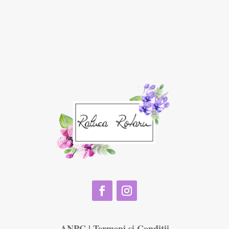
ANPC
|
Termeni și Condiții