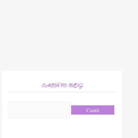
CAUTĂ PE BLOG
Caută
după: