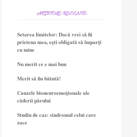
ARTICOLE RECENTE
Setarea limitelor: Dacă vrei să fii
prietena mea, ești obligată să împarți
cu mine
Nu merit ce e mai bun
Merit să fiu bătută!
Cauzele bioneuroemoționale ale
căderii părului
Studiu de caz: sindromul celui care
zace