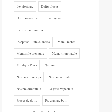
devalorizare
Doliu blocat
Doliu neterminat
Inconștient
Inconștient familiar
Inseparabilitate cuantică
Marc Frechet
Memoriile prenatale
Memorii prenatale
Monique Presa
Naștere
Naștere cu forceps
Naștere naturală
Naștere orizontală
Naștere respectată
Proces de doliu
Programare boli