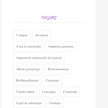
TAGURI
5 simțuri
Acceptare
A lua la cunoștință
Amprenta gemelara
Amprentele emoționale ale nașterii
Arbore genealogic
Bioneuroemoția
BioNeuroEmoție
Cezariană
Claude imbert
Concepție
Conștiință
Copil de substituție
Credințe