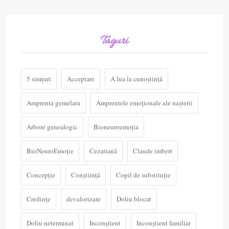
Taguri
5 simțuri
Acceptare
A lua la cunoștință
Amprenta gemelara
Amprentele emoționale ale nașterii
Arbore genealogic
Bioneuroemoția
BioNeuroEmoție
Cezariană
Claude imbert
Concepție
Conștiință
Copil de substituție
Credințe
devalorizare
Doliu blocat
Doliu neterminat
Inconștient
Inconștient familiar