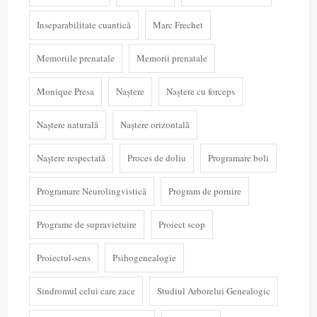
Inseparabilitate cuantică
Marc Frechet
Memoriile prenatale
Memorii prenatale
Monique Presa
Naștere
Naștere cu forceps
Naștere naturală
Naștere orizontală
Naștere respectată
Proces de doliu
Programare boli
Programare Neurolingvistică
Program de pornire
Programe de supravietuire
Proiect scop
Proiectul-sens
Psihogenealogie
Sindromul celui care zace
Studiul Arborelui Genealogic