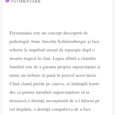
0 COMENTARII

Fiestamania este un concept descoperit de
psihologul Anne Ancelin Schützenberger și face
referire la impulsul sexual de reparație după o
moarte tragică în clan. Legea sfântă a clanului
familial este de a garanta propria supraviețuire și
nimic nu trebuie să pună în pericol acest lucru.
Când clanul pierde pe cineva, se întâmplă foarte
des ca printre membrii supraviețuitori să se
trezească o dorință inconștientă de a-l înlocui pe
cel dispărut, o dorință compulsiva de a face