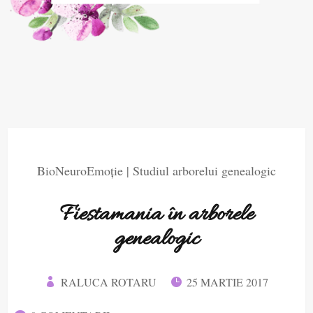
BioNeuroEmoție
|
Studiul arborelui genealogic
Fiestamania în arborele
genealogic
RALUCA ROTARU
25 MARTIE 2017

