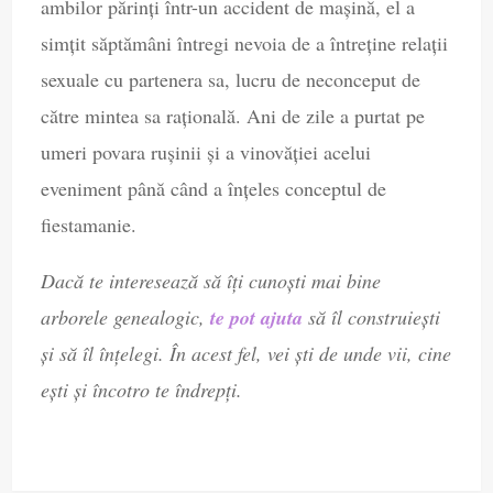
ambilor părinți într-un accident de mașină, el a
simțit săptămâni întregi nevoia de a întreține relații
sexuale cu partenera sa, lucru de neconceput de
către mintea sa rațională. Ani de zile a purtat pe
umeri povara rușinii și a vinovăției acelui
eveniment până când a înțeles conceptul de
fiestamanie.
Dacă te interesează să îți cunoști mai bine
arborele genealogic,
te pot ajuta
să îl construiești
și să îl înțelegi. În acest fel, vei ști de unde vii, cine
ești și încotro te îndrepți.