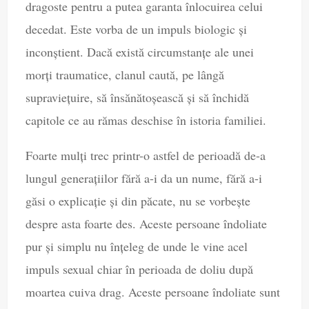
dragoste pentru a putea garanta înlocuirea celui
decedat. Este vorba de un impuls biologic și
inconștient. Dacă există circumstanțe ale unei
morți traumatice, clanul caută, pe lângă
supraviețuire, să însănătoșească și să închidă
capitole ce au rămas deschise în istoria familiei.
Foarte mulți trec printr-o astfel de perioadă de-a
lungul generațiilor fără a-i da un nume, fără a-i
găsi o explicație și din păcate, nu se vorbește
despre asta foarte des. Aceste persoane îndoliate
pur și simplu nu înțeleg de unde le vine acel
impuls sexual chiar în perioada de doliu după
moartea cuiva drag. Aceste persoane îndoliate sunt