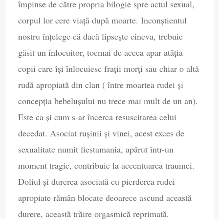
împinse de către propria bilogie spre actul sexual,
corpul lor cere viață după moarte. Inconștientul
nostru înțelege că dacă lipsește cineva, trebuie
găsit un înlocuitor, tocmai de aceea apar atâția
copii care își înlocuiesc frații morți sau chiar o altă
rudă apropiată din clan ( între moartea rudei și
concepția bebelușului nu trece mai mult de un an).
Este ca și cum s-ar încerca resuscitarea celui
decedat. Asociat rușinii și vinei, acest exces de
sexualitate numit fiestamania, apărut într-un
moment tragic, contribuie la accentuarea traumei.
Doliul și durerea asociată cu pierderea rudei
apropiate rămân blocate deoarece ascund această
durere, această trăire orgasmică reprimată.