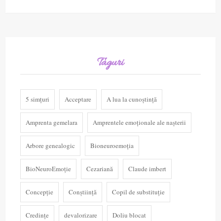
Taguri
5 simțuri
Acceptare
A lua la cunoștință
Amprenta gemelara
Amprentele emoționale ale nașterii
Arbore genealogic
Bioneuroemoția
BioNeuroEmoție
Cezariană
Claude imbert
Concepție
Conștiință
Copil de substituție
Credințe
devalorizare
Doliu blocat