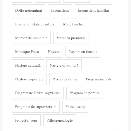
Doliu neterminat
Inconștient
Inconștient familiar
Inseparabilitate cuantică
Marc Frechet
Memoriile prenatale
Memorii prenatale
Monique Presa
Naștere
Naștere cu forceps
Naștere naturală
Naștere orizontală
Naștere respectată
Proces de doliu
Programare boli
Programare Neurolingvistică
Program de pornire
Programe de supravietuire
Proiect scop
Proiectul-sens
Psihogenealogie