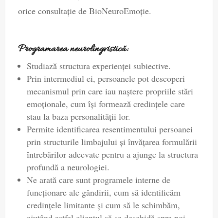
orice consultaţie de BioNeuroEmoție.
Programarea neurolingvistică:
Studiază structura experienţei subiective.
Prin intermediul ei, persoanele pot descoperi
mecanismul prin care iau naştere propriile stări
emoţionale, cum îşi formează credinţele care
stau la baza personalităţii lor.
Permite identificarea resentimentului persoanei
prin structurile limbajului şi învăţarea formulării
întrebărilor adecvate pentru a ajunge la structura
profundă a neurologiei.
Ne arată care sunt programele interne de
funcţionare ale gândirii, cum să identificăm
credinţele limitante şi cum să le schimbăm,
ajutând astfel clientul să se deschidă spre noi