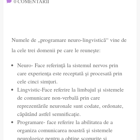
0 COMENTARII

Numele de „programare neuro-lingvistică“ vine de
la cele trei domenii pe care le reuneşte:
Neuro- Face referinţă la sistemul nervos prin
care experienţa este receptată şi procesată prin
cele cinci simţuri.
Lingvistic-Face referire la limbajul şi sistemele
de comunicare non-verbală prin care
reprezentările neuronale sunt codate, ordonate,
căpătând astfel semnificaţie.
Programare- face referire la abilitatea de a
organiza comunicarea noastră şi sistemele
neurologice pentru a obţine scopurite şi