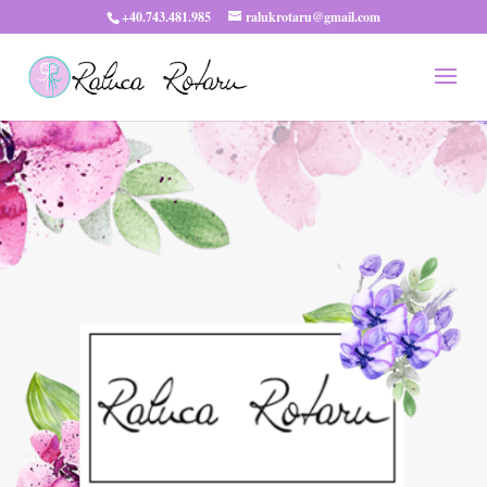
+40.743.481.985
ralukrotaru@gmail.com