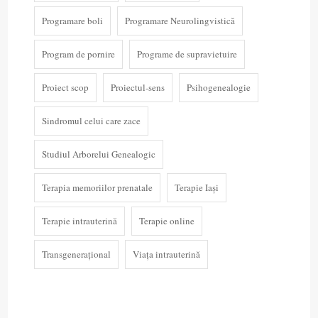
Programare boli
Programare Neurolingvistică
Program de pornire
Programe de supravietuire
Proiect scop
Proiectul-sens
Psihogenealogie
Sindromul celui care zace
Studiul Arborelui Genealogic
Terapia memoriilor prenatale
Terapie Iași
Terapie intrauterină
Terapie online
Transgenerațional
Viața intrauterină