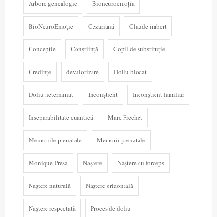
Arbore genealogic
Bioneuroemoția
BioNeuroEmoție
Cezariană
Claude imbert
Concepție
Conștiință
Copil de substituție
Credințe
devalorizare
Doliu blocat
Doliu neterminat
Inconștient
Inconștient familiar
Inseparabilitate cuantică
Marc Frechet
Memoriile prenatale
Memorii prenatale
Monique Presa
Naștere
Naștere cu forceps
Naștere naturală
Naștere orizontală
Naștere respectată
Proces de doliu