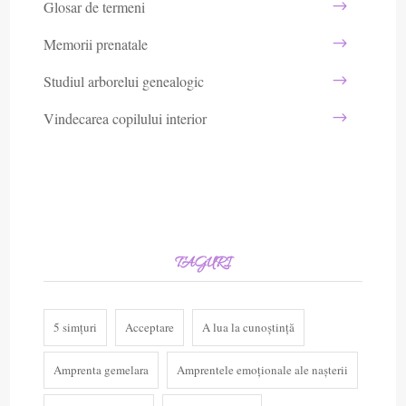
Glosar de termeni
Memorii prenatale
Studiul arborelui genealogic
Vindecarea copilului interior
TAGURI
5 simțuri
Acceptare
A lua la cunoștință
Amprenta gemelara
Amprentele emoționale ale nașterii