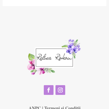
ANPC
|
Termeni și Condiții