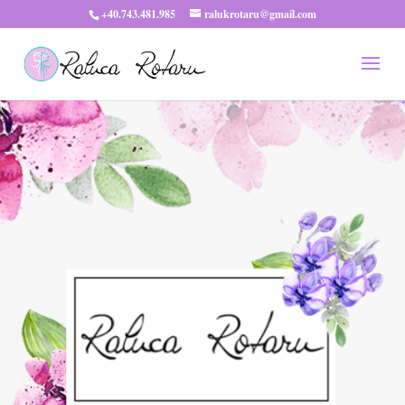
+40.743.481.985
ralukrotaru@gmail.com