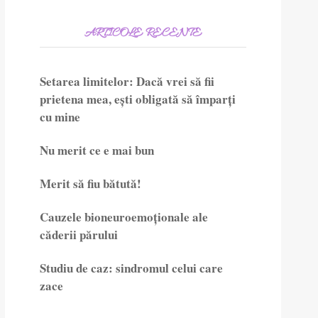
ARTICOLE RECENTE
Setarea limitelor: Dacă vrei să fii
prietena mea, ești obligată să împarți
cu mine
Nu merit ce e mai bun
Merit să fiu bătută!
Cauzele bioneuroemoționale ale
căderii părului
Studiu de caz: sindromul celui care
zace