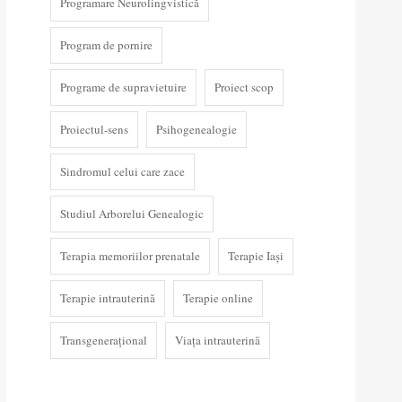
Programare Neurolingvistică
Program de pornire
Programe de supravietuire
Proiect scop
Proiectul-sens
Psihogenealogie
Sindromul celui care zace
Studiul Arborelui Genealogic
Terapia memoriilor prenatale
Terapie Iași
Terapie intrauterină
Terapie online
Transgenerațional
Viața intrauterină