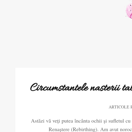
Circumstantele nasterii ta
ARTICOLE
Astăzi vă veți putea încânta ochii și sufletul c
Renaștere (Rebirthing). Am avut norocul