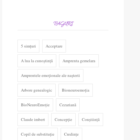
TAGURI
5 simțuri
Acceptare
A lua la cunoștință
Amprenta gemelara
Amprentele emoționale ale nașterii
Arbore genealogic
Bioneuroemoția
BioNeuroEmoție
Cezariană
Claude imbert
Concepție
Conștiință
Copil de substituție
Credințe