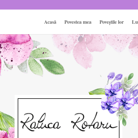
Acasă
Povestea mea
Poveștile lor
Lu