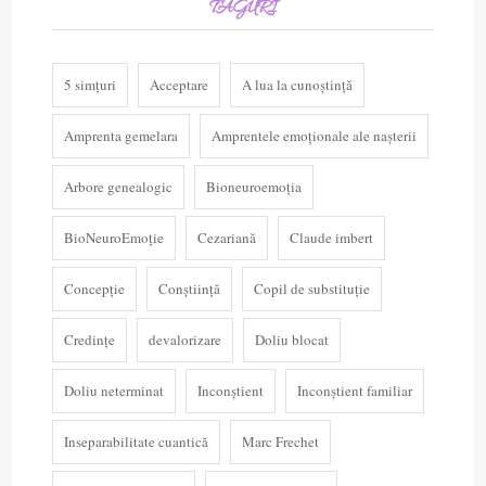
TAGURI
5 simțuri
Acceptare
A lua la cunoștință
Amprenta gemelara
Amprentele emoționale ale nașterii
Arbore genealogic
Bioneuroemoția
BioNeuroEmoție
Cezariană
Claude imbert
Concepție
Conștiință
Copil de substituție
Credințe
devalorizare
Doliu blocat
Doliu neterminat
Inconștient
Inconștient familiar
Inseparabilitate cuantică
Marc Frechet