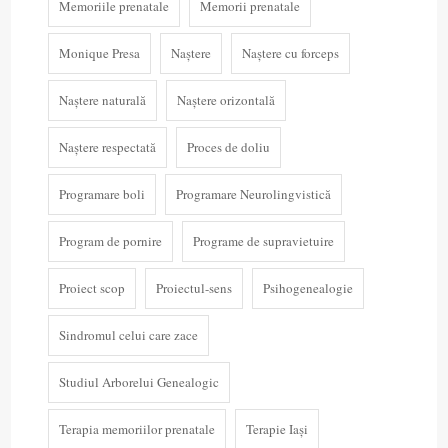
Memoriile prenatale
Memorii prenatale
Monique Presa
Naștere
Naștere cu forceps
Naștere naturală
Naștere orizontală
Naștere respectată
Proces de doliu
Programare boli
Programare Neurolingvistică
Program de pornire
Programe de supravietuire
Proiect scop
Proiectul-sens
Psihogenealogie
Sindromul celui care zace
Studiul Arborelui Genealogic
Terapia memoriilor prenatale
Terapie Iași