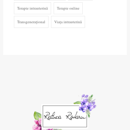
Terapie intrauterină
Terapie online
Transgenerațional
Viața intrauterină