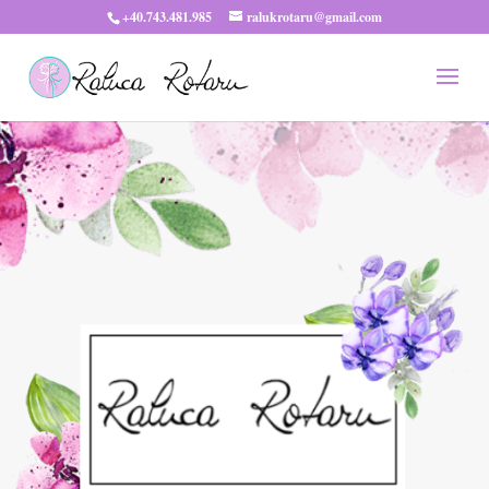
+40.743.481.985
ralukrotaru@gmail.com