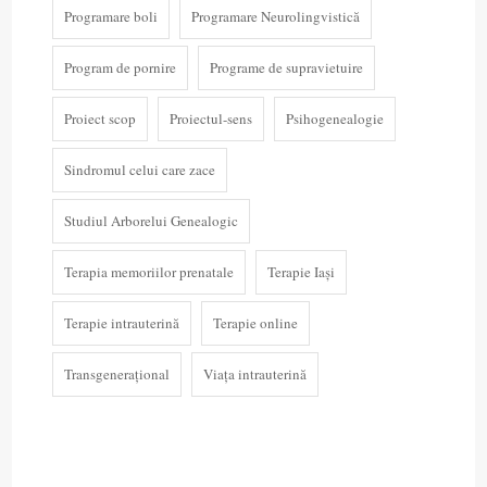
Programare boli
Programare Neurolingvistică
Program de pornire
Programe de supravietuire
Proiect scop
Proiectul-sens
Psihogenealogie
Sindromul celui care zace
Studiul Arborelui Genealogic
Terapia memoriilor prenatale
Terapie Iași
Terapie intrauterină
Terapie online
Transgenerațional
Viața intrauterină