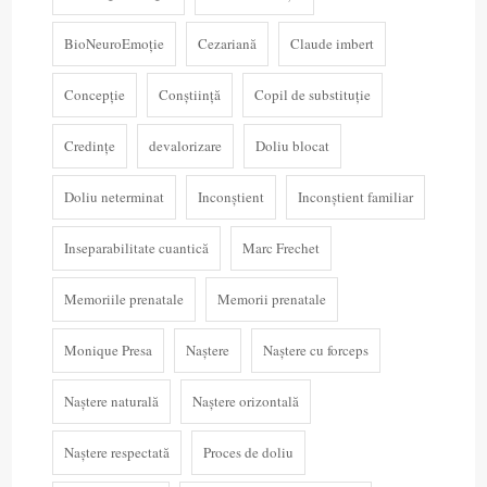
BioNeuroEmoție
Cezariană
Claude imbert
Concepție
Conștiință
Copil de substituție
Credințe
devalorizare
Doliu blocat
Doliu neterminat
Inconștient
Inconștient familiar
Inseparabilitate cuantică
Marc Frechet
Memoriile prenatale
Memorii prenatale
Monique Presa
Naștere
Naștere cu forceps
Naștere naturală
Naștere orizontală
Naștere respectată
Proces de doliu