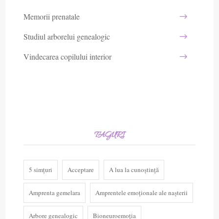
Memorii prenatale
Studiul arborelui genealogic
Vindecarea copilului interior
TAGURI
5 simțuri
Acceptare
A lua la cunoștință
Amprenta gemelara
Amprentele emoționale ale nașterii
Arbore genealogic
Bioneuroemoția