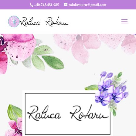
+40.743.481.985
ralukrotaru@gmail.com