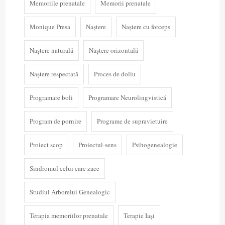
Memoriile prenatale
Memorii prenatale
Monique Presa
Naștere
Naștere cu forceps
Naștere naturală
Naștere orizontală
Naștere respectată
Proces de doliu
Programare boli
Programare Neurolingvistică
Program de pornire
Programe de supravietuire
Proiect scop
Proiectul-sens
Psihogenealogie
Sindromul celui care zace
Studiul Arborelui Genealogic
Terapia memoriilor prenatale
Terapie Iași