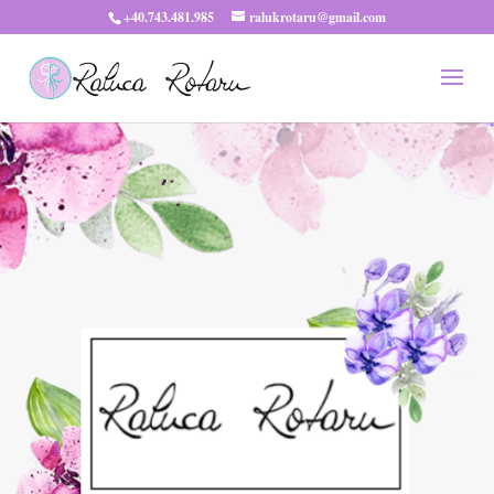
+40.743.481.985
ralukrotaru@gmail.com