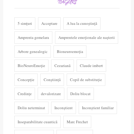
TAGURI
5 simțuri
Acceptare
A lua la cunoștință
Amprenta gemelara
Amprentele emoționale ale nașterii
Arbore genealogic
Bioneuroemoția
BioNeuroEmoție
Cezariană
Claude imbert
Concepție
Conștiință
Copil de substituție
Credințe
devalorizare
Doliu blocat
Doliu neterminat
Inconștient
Inconștient familiar
Inseparabilitate cuantică
Marc Frechet