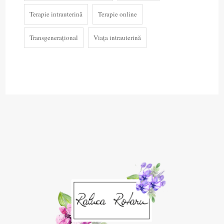
Terapie intrauterină
Terapie online
Transgenerațional
Viața intrauterină