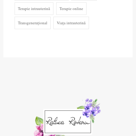
Terapie intrauterină
Terapie online
Transgenerațional
Viața intrauterină