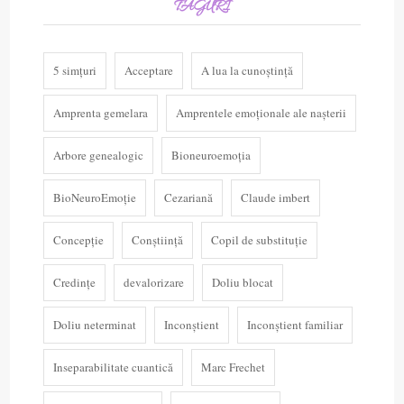
TAGURI
5 simțuri
Acceptare
A lua la cunoștință
Amprenta gemelara
Amprentele emoționale ale nașterii
Arbore genealogic
Bioneuroemoția
BioNeuroEmoție
Cezariană
Claude imbert
Concepție
Conștiință
Copil de substituție
Credințe
devalorizare
Doliu blocat
Doliu neterminat
Inconștient
Inconștient familiar
Inseparabilitate cuantică
Marc Frechet