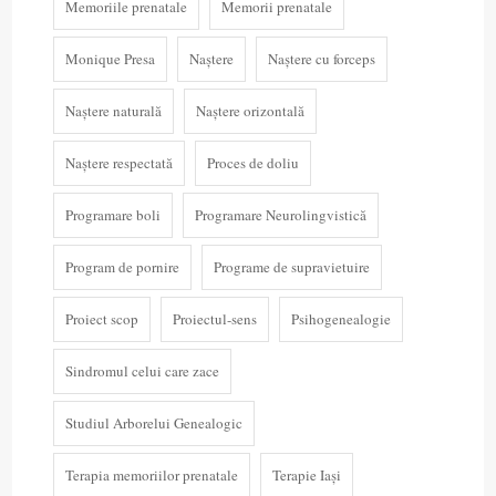
Memoriile prenatale
Memorii prenatale
Monique Presa
Naștere
Naștere cu forceps
Naștere naturală
Naștere orizontală
Naștere respectată
Proces de doliu
Programare boli
Programare Neurolingvistică
Program de pornire
Programe de supravietuire
Proiect scop
Proiectul-sens
Psihogenealogie
Sindromul celui care zace
Studiul Arborelui Genealogic
Terapia memoriilor prenatale
Terapie Iași