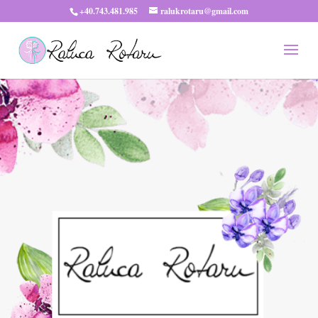
+40.743.481.985
ralukrotaru@gmail.com