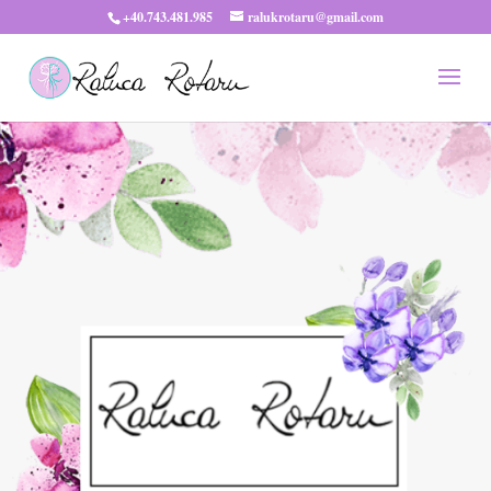
+40.743.481.985
ralukrotaru@gmail.com