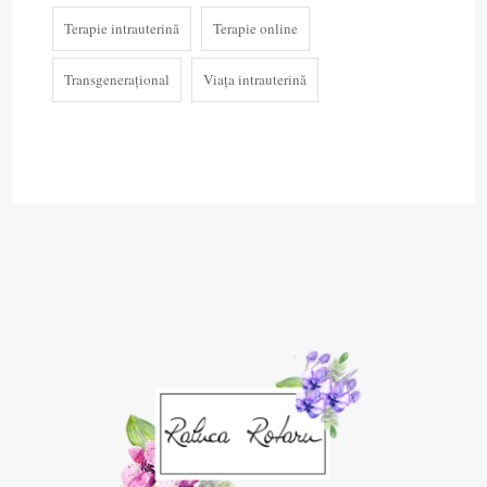
Terapie intrauterină
Terapie online
Transgenerațional
Viața intrauterină