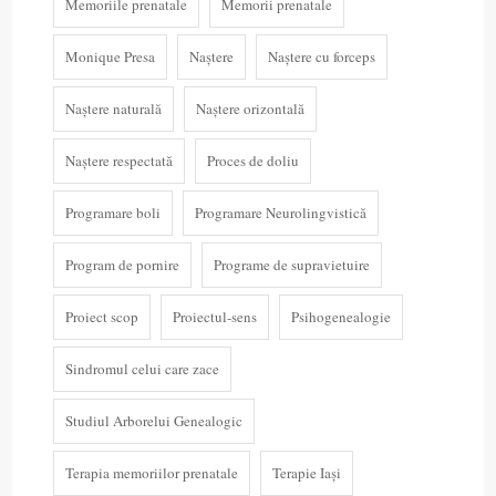
Memoriile prenatale
Memorii prenatale
Monique Presa
Naștere
Naștere cu forceps
Naștere naturală
Naștere orizontală
Naștere respectată
Proces de doliu
Programare boli
Programare Neurolingvistică
Program de pornire
Programe de supravietuire
Proiect scop
Proiectul-sens
Psihogenealogie
Sindromul celui care zace
Studiul Arborelui Genealogic
Terapia memoriilor prenatale
Terapie Iași