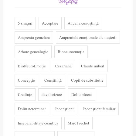
TAGURI
5 simțuri
Acceptare
A lua la cunoștință
Amprenta gemelara
Amprentele emoționale ale nașterii
Arbore genealogic
Bioneuroemoția
BioNeuroEmoție
Cezariană
Claude imbert
Concepție
Conștiință
Copil de substituție
Credințe
devalorizare
Doliu blocat
Doliu neterminat
Inconștient
Inconștient familiar
Inseparabilitate cuantică
Marc Frechet