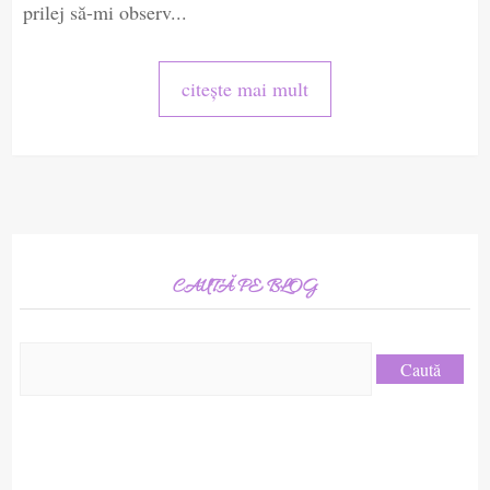
prilej să-mi observ...
citește mai mult
CAUTĂ PE BLOG
Caută
după: