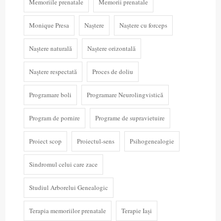
Memoriile prenatale
Memorii prenatale
Monique Presa
Naștere
Naștere cu forceps
Naștere naturală
Naștere orizontală
Naștere respectată
Proces de doliu
Programare boli
Programare Neurolingvistică
Program de pornire
Programe de supravietuire
Proiect scop
Proiectul-sens
Psihogenealogie
Sindromul celui care zace
Studiul Arborelui Genealogic
Terapia memoriilor prenatale
Terapie Iași