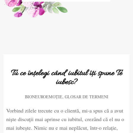
Tu ce înțelegi când iubitul îți spune Te
iubesc?
,
BIONEUROEMOȚIE
GLOSAR DE TERMENI
Vorbind zilele trecute cu o clientă, mi-a spus că a avut
niște discuții mai aprinse cu iubitul, crezând că el nu o
mai iubește. Nimic nu e mai neplăcut, într-o relație,