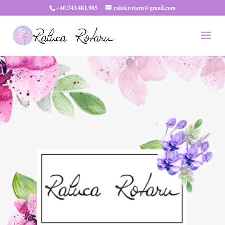
+40.743.481.985
ralukrotaru@gmail.com