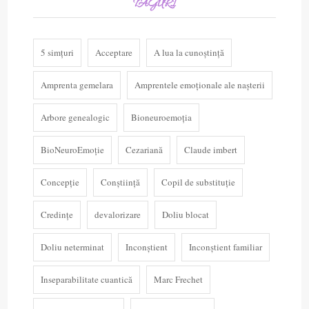
TAGURI
5 simțuri
Acceptare
A lua la cunoștință
Amprenta gemelara
Amprentele emoționale ale nașterii
Arbore genealogic
Bioneuroemoția
BioNeuroEmoție
Cezariană
Claude imbert
Concepție
Conștiință
Copil de substituție
Credințe
devalorizare
Doliu blocat
Doliu neterminat
Inconștient
Inconștient familiar
Inseparabilitate cuantică
Marc Frechet