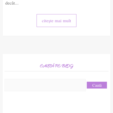
decât...
citește mai mult
CAUTĂ PE BLOG
Caută
după: