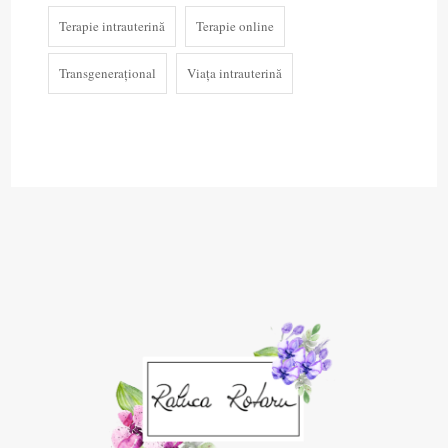
Terapie intrauterină
Terapie online
Transgenerațional
Viața intrauterină