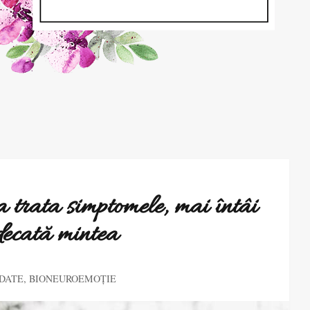
trata simptomele, mai întâi
decată mintea
,
DATE
BIONEUROEMOȚIE