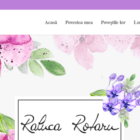
Acasă
Povestea mea
Poveștile lor
Lu