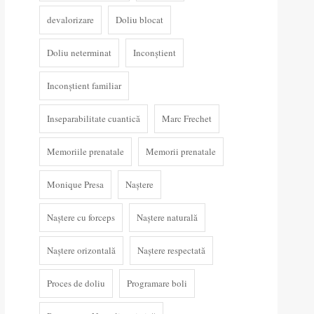
devalorizare
Doliu blocat
Doliu neterminat
Inconștient
Inconștient familiar
Inseparabilitate cuantică
Marc Frechet
Memoriile prenatale
Memorii prenatale
Monique Presa
Naștere
Naștere cu forceps
Naștere naturală
Naștere orizontală
Naștere respectată
Proces de doliu
Programare boli