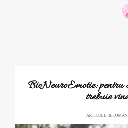
BioNeuroEmotie: pentru a 
trebuie vin
ARTICOLE RECOMAN