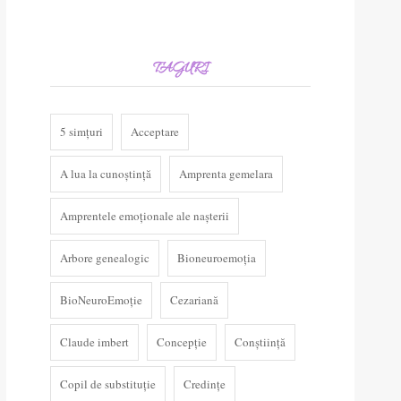
TAGURI
5 simțuri
Acceptare
A lua la cunoștință
Amprenta gemelara
Amprentele emoționale ale nașterii
Arbore genealogic
Bioneuroemoția
BioNeuroEmoție
Cezariană
Claude imbert
Concepție
Conștiință
Copil de substituție
Credințe