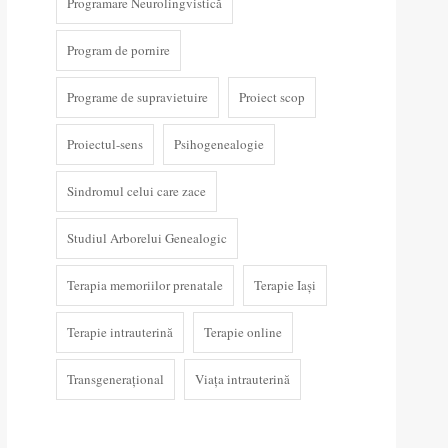
Programare Neurolingvistică
Program de pornire
Programe de supravietuire
Proiect scop
Proiectul-sens
Psihogenealogie
Sindromul celui care zace
Studiul Arborelui Genealogic
Terapia memoriilor prenatale
Terapie Iași
Terapie intrauterină
Terapie online
Transgenerațional
Viața intrauterină