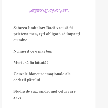
ARTICOLE RECENTE
Setarea limitelor: Dacă vrei să fii
prietena mea, ești obligată să împarți
cu mine
Nu merit ce e mai bun
Merit să fiu bătută!
Cauzele bioneuroemoționale ale
căderii părului
Studiu de caz: sindromul celui care
zace