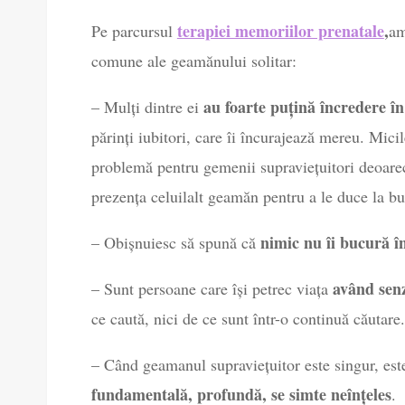
terapiei memoriilor prenatale
,
Pe parcursul
am
comune ale geamănului solitar:
au foarte puțină încredere în
– Mulți dintre ei
părinți iubitori, care îi încurajează mereu. Mici
problemă pentru gemenii supraviețuitori deoarece
prezența celuilalt geamăn pentru a le duce la bun
nimic nu îi bucură î
– Obișnuiesc să spună că
având senz
– Sunt persoane care își petrec viața
ce caută, nici de ce sunt într-o continuă căutare.
– Când geamanul supraviețuitor este singur, est
fundamentală, profundă, se simte neînțeles
.