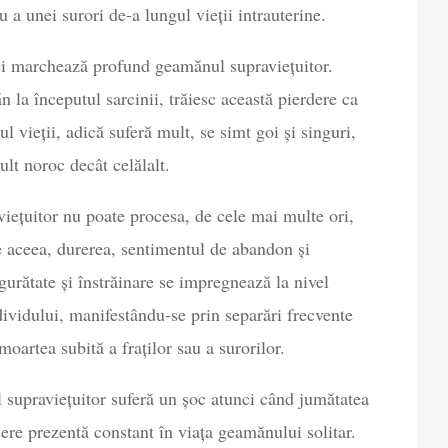
 a unei surori de-a lungul vieții intrauterine.
ei marchează profund geamănul supraviețuitor.
la începutul sarcinii, trăiesc această pierdere ca
ul vieții, adică suferă mult, se simt goi și singuri,
lt noroc decât celălalt.
iețuitor nu poate procesa, de cele mai multe ori,
e aceea, durerea, sentimentul de abandon și
gurătate și înstrăinare se impregnează la nivel
ndividului, manifestându-se prin separări frecvente
moartea subită a fraților sau a surorilor.
 supraviețuitor suferă un șoc atunci când jumătatea
rdere prezentă constant în viața geamănului solitar.