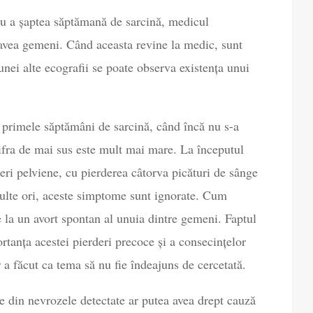
sau a șaptea săptămană de sarcină, medicul
a avea gemeni. Când aceasta revine la medic, sunt
 unei alte ecografii se poate observa existența unui
 primele săptămâni de sarcină, când încă nu s-a
ifra de mai sus este mult mai mare. La începutul
reri pelviene, cu pierderea câtorva picături de sânge
ulte ori, aceste simptome sunt ignorate. Cum
e la un avort spontan al unuia dintre gemeni. Faptul
ortanța acestei pierderi precoce și a consecințelor
a făcut ca tema să nu fie îndeajuns de cercetată.
 din nevrozele detectate ar putea avea drept cauză