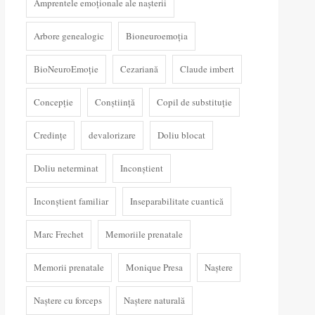
Amprentele emoționale ale nașterii
Arbore genealogic
Bioneuroemoția
BioNeuroEmoție
Cezariană
Claude imbert
Concepție
Conștiință
Copil de substituție
Credințe
devalorizare
Doliu blocat
Doliu neterminat
Inconștient
Inconștient familiar
Inseparabilitate cuantică
Marc Frechet
Memoriile prenatale
Memorii prenatale
Monique Presa
Naștere
Naștere cu forceps
Naștere naturală