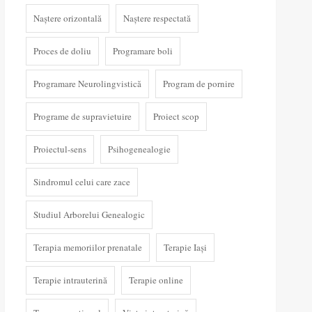
Naștere orizontală
Naștere respectată
Proces de doliu
Programare boli
Programare Neurolingvistică
Program de pornire
Programe de supravietuire
Proiect scop
Proiectul-sens
Psihogenealogie
Sindromul celui care zace
Studiul Arborelui Genealogic
Terapia memoriilor prenatale
Terapie Iași
Terapie intrauterină
Terapie online