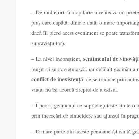
– De multe ori, în copilarie inventeaza un priet
pluș care capătă, dintr-o dată, o mare importanță
dacă îil pierd acest eveniment se poate transfo
supraviețuitor).
sentimentul de vinovăți
– La nivel inconștient,
reușit să supraviețuiască, iar celălalt geamăn a
conflict de inexistență
, ce se traduce prin auto
viața, nu își acordă dreptul de a exista.
– Uneori, geamanul ce supraviețuieste simte o at
prin încercări de sinucidere sau ajunsul în pragu
– O mare parte din aceste persoane își caută gea