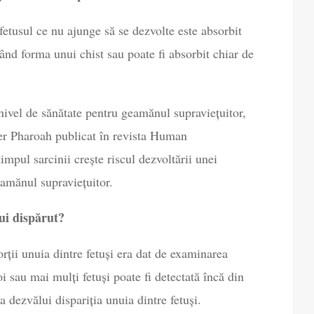
fetusul ce nu ajunge să se dezvolte este absorbit
luând forma unui chist sau poate fi absorbit chiar de
 nivel de sănătate pentru geamănul supraviețuitor,
ter Pharoah publicat în revista Human
pul sarcinii crește riscul dezvoltării unei
eamănul supraviețuitor.
ui dispărut?
orții unuia dintre fetuși era dat de examinarea
i sau mai mulți fetuși poate fi detectată încă din
a dezvălui dispariția unuia dintre fetuși.