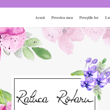
Acasă
Povestea mea
Poveștile lor
Lu