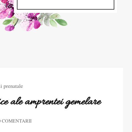
 prenatale
ice ale amprentei gemelare
0 COMENTARII