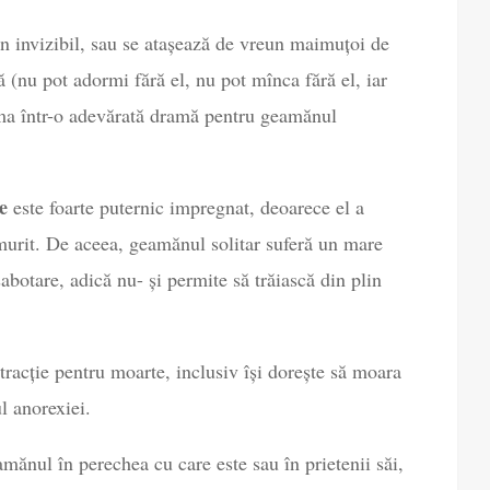
en invizibil, sau se atașează de vreun maimuțoi de
 (nu pot adormi fără el, nu pot mînca fără el, iar
rma într-o adevărată dramă pentru geamănul
e
este foarte puternic impregnat, deoarece el a
 murit. De aceea, geamănul solitar suferă un mare
sabotare, adică nu- și permite să trăiască din plin
racție pentru moarte, inclusiv își dorește să moara
l anorexiei.
mănul în perechea cu care este sau în prietenii săi,