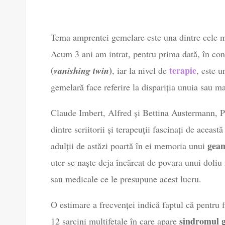
Tema amprentei gemelare este una dintre cele ma
Acum 3 ani am intrat, pentru prima dată, în con
(
)
terapie
vanishing twin
, iar la nivel de
, este 
gemelară face referire la dispariția unuia sau ma
Claude Imbert, Alfred și Bettina Austermann, P
dintre scriitorii și terapeuții fascinați de aceas
geam
adulții de astăzi poartă în ei memoria unui
uter se naște deja încărcat de povara unui doliu
sau medicale ce le presupune acest lucru.
O estimare a frecvenței indică faptul că pentru 
sindromul 
12 sarcini multifetale în care apare