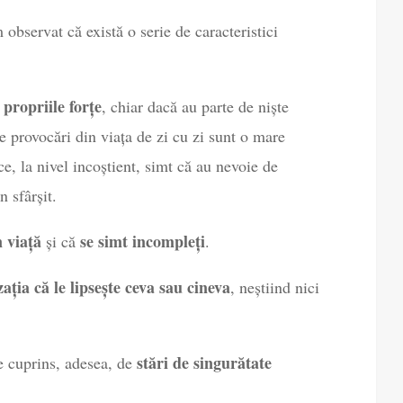
 observat că există o serie de caracteristici
 propriile forțe
, chiar dacă au parte de niște
le provocări din viața de zi cu zi sunt o mare
, la nivel incoștient, simt că au nevoie de
 sfârșit.
n viață
se simt incompleți
și că
.
ația că le lipsește ceva sau cineva
, neștiind nici
stări de singurătate
e cuprins, adesea, de