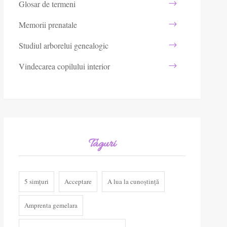
Glosar de termeni
Memorii prenatale
Studiul arborelui genealogic
Vindecarea copilului interior
Taguri
5 simțuri
Acceptare
A lua la cunoștință
Amprenta gemelara