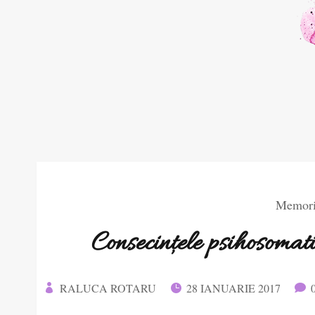
Memorii
Consecințele psihosomat
RALUCA ROTARU
28 IANUARIE 2017


