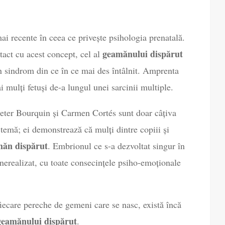
i recente în ceea ce privește psihologia prenatală.
geamănului dispărut
tact cu acest concept, cel al
un sindrom din ce în ce mai des întâlnit. Amprenta
i mulți fetuși de-a lungul unei sarcinii multiple.
eter Bourquin și Carmen Cortés sunt doar câțiva
tă temă; ei demonstrează că mulți dintre copiii și
ăn dispărut
. Embrionul ce s-a dezvoltat singur în
 nerealizat, cu toate consecințele psiho-emoționale
fiecare pereche de gemeni care se nasc, există încă
geamănului dispărut
.