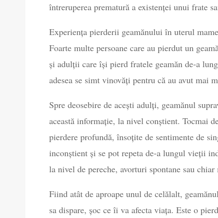
întreruperea prematură a existenței unui frate sau
Experiența pierderii geamănului în uterul mam
Foarte multe persoane care au pierdut un geamăn 
și adulții care își pierd fratele geamăn de-a lung
adesea se simt vinovăți pentru că au avut mai mu
Spre deosebire de acești adulți, geamănul suprav
această informație, la nivel conștient. Tocmai d
pierdere profundă, însoțite de sentimente de sin
inconștient și se pot repeta de-a lungul vieții i
la nivel de pereche, avorturi spontane sau chiar 
Fiind atât de aproape unul de celălalt, geamănul
sa dispare, șoc ce îi va afecta viața. Este o pie