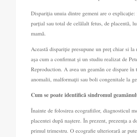
Dispariția unuia dintre gemeni are o explicație: 
parțial sau total de celălalt fetus, de placentă, 
mamă.
Această dispariție presupune un preț chiar si la
așa cum a confirmat și un studiu realizat de Pe
Reproduction. A avea un geamăn ce dispare în tim
anomalii, malformații sau boli congenitale la g
Cum se poate identifică sindromul geamănul
Înainte de folosirea ecografiilor, diagnosticul m
placentei după naștere. În prezent, prezența a do
primul trimestru. O ecografie ulteriorară ar pute