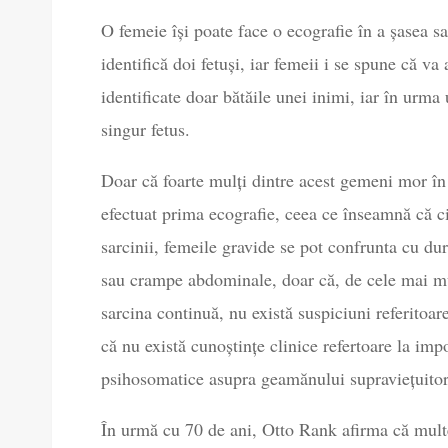
O femeie își poate face o ecografie în a șasea 
identifică doi fetuși, iar femeii i se spune că v
identificate doar bătăile unei inimi, iar în urma
singur fetus.
Doar că foarte mulți dintre acest gemeni mor în
efectuat prima ecografie, ceea ce înseamnă că c
sarcinii, femeile gravide se pot confrunta cu du
sau crampe abdominale, doar că, de cele mai m
sarcina continuă, nu există suspiciuni referitoar
că nu există cunoștințe clinice refertoare la imp
psihosomatice asupra geamănului supraviețuitor 
În urmă cu 70 de ani, Otto Rank afirma că multe