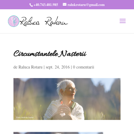
+40.743.481.985
ralukrotaru@gmail.com
Circumstantele Nasterii
de
Raluca Rotaru
|
sept. 24, 2016
|
0 comentarii