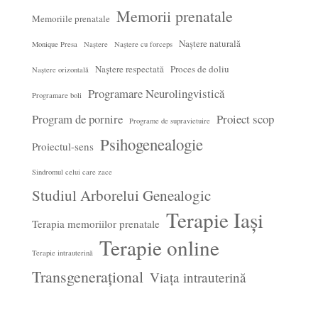
Memorii prenatale
Memoriile prenatale
Naștere naturală
Monique Presa
Naștere
Naștere cu forceps
Naștere respectată
Proces de doliu
Naștere orizontală
Programare Neurolingvistică
Programare boli
Program de pornire
Proiect scop
Programe de supravietuire
Psihogenealogie
Proiectul-sens
Sindromul celui care zace
Studiul Arborelui Genealogic
Terapie Iași
Terapia memoriilor prenatale
Terapie online
Terapie intrauterină
Transgenerațional
Viața intrauterină