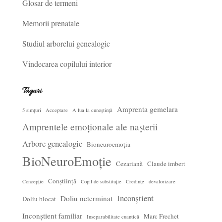
Glosar de termeni
Memorii prenatale
Studiul arborelui genealogic
Vindecarea copilului interior
Taguri
Amprenta gemelara
5 simțuri
Acceptare
A lua la cunoștință
Amprentele emoționale ale nașterii
Arbore genealogic
Bioneuroemoția
BioNeuroEmoție
Cezariană
Claude imbert
Conștiință
Concepție
Copil de substituție
Credințe
devalorizare
Inconștient
Doliu neterminat
Doliu blocat
Inconștient familiar
Marc Frechet
Inseparabilitate cuantică