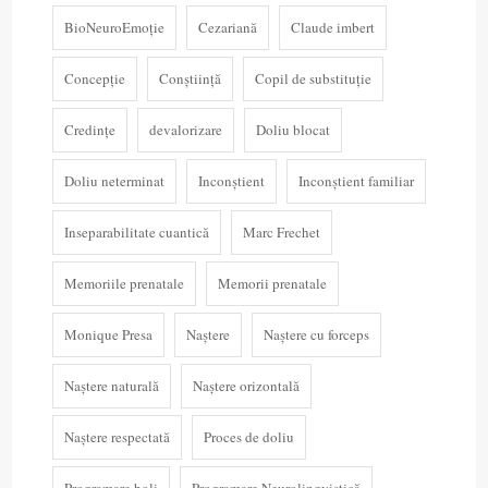
BioNeuroEmoție
Cezariană
Claude imbert
Concepție
Conștiință
Copil de substituție
Credințe
devalorizare
Doliu blocat
Doliu neterminat
Inconștient
Inconștient familiar
Inseparabilitate cuantică
Marc Frechet
Memoriile prenatale
Memorii prenatale
Monique Presa
Naștere
Naștere cu forceps
Naștere naturală
Naștere orizontală
Naștere respectată
Proces de doliu