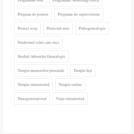
Programare boli
Programare Neurolingvistică
Program de pornire
Programe de supravietuire
Proiect scop
Proiectul-sens
Psihogenealogie
Sindromul celui care zace
Studiul Arborelui Genealogic
Terapia memoriilor prenatale
Terapie Iași
Terapie intrauterină
Terapie online
Transgenerațional
Viața intrauterină