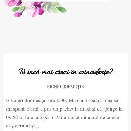
Tu încă mai crezi în coincidențe?
BIONEUROEMOȚIE
E vineri dimineața, ora 8.30. Mă sună soacră-mea să-
mi spună că mi-a pus un pachet la maxi și că ajunge la
09.50 în fața autogării. Mi-a dictat numărul de telefon
al șoferului și...