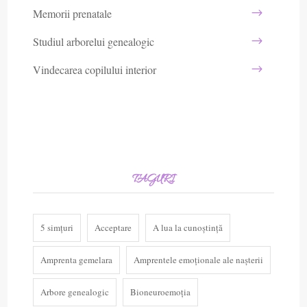
Memorii prenatale
Studiul arborelui genealogic
Vindecarea copilului interior
TAGURI
5 simțuri
Acceptare
A lua la cunoștință
Amprenta gemelara
Amprentele emoționale ale nașterii
Arbore genealogic
Bioneuroemoția