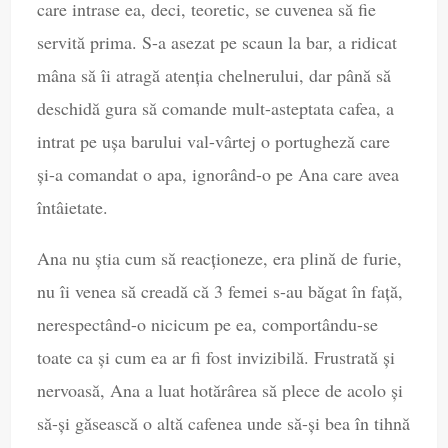
care intrase ea, deci, teoretic, se cuvenea să fie
servită prima. S-a asezat pe scaun la bar, a ridicat
mâna să îi atragă atenția chelnerului, dar până să
deschidă gura să comande mult-asteptata cafea, a
intrat pe ușa barului val-vârtej o portugheză care
și-a comandat o apa, ignorând-o pe Ana care avea
întâietate.
Ana nu știa cum să reacționeze, era plină de furie,
nu îi venea să creadă că 3 femei s-au băgat în față,
nerespectând-o nicicum pe ea, comportându-se
toate ca și cum ea ar fi fost invizibilă. Frustrată și
nervoasă, Ana a luat hotărârea să plece de acolo și
să-și găsească o altă cafenea unde să-și bea în tihnă