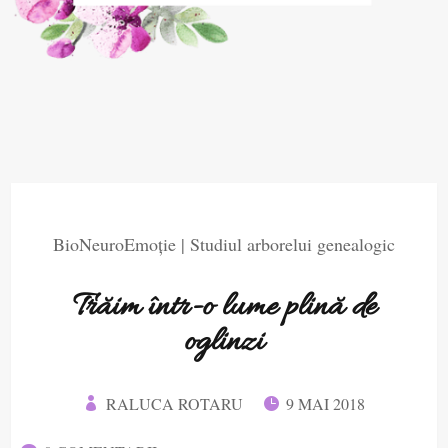
BioNeuroEmoție
|
Studiul arborelui genealogic
Trăim într-o lume plină de
oglinzi
RALUCA ROTARU
9 MAI 2018

