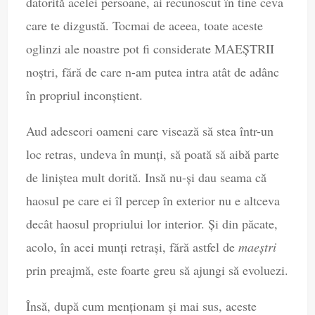
datorită acelei persoane, ai recunoscut în tine ceva
care te dizgustă. Tocmai de aceea, toate aceste
oglinzi ale noastre pot fi considerate MAEȘTRII
noștri, fără de care n-am putea intra atât de adânc
în propriul inconștient.
Aud adeseori oameni care visează să stea într-un
loc retras, undeva în munți, să poată să aibă parte
de liniștea mult dorită. Insă nu-și dau seama că
haosul pe care ei îl percep în exterior nu e altceva
decât haosul propriului lor interior. Și din păcate,
acolo, în acei munți retrași, fără astfel de
maeștri
prin preajmă, este foarte greu să ajungi să evoluezi.
Însă, după cum menționam și mai sus, aceste