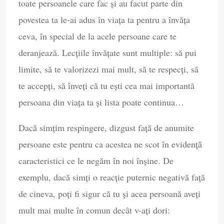
toate persoanele care fac și au facut parte din
povestea ta le-ai adus în viața ta pentru a învăța
ceva, în special de la acele persoane care te
deranjează. Lecțiile învățate sunt multiple: să pui
limite, să te valorizezi mai mult, să te respecți, să
te accepți, să înveți că tu ești cea mai importantă
persoana din viața ta și lista poate continua…
Dacă simțim respingere, dizgust față de anumite
persoane este pentru ca acestea ne scot în evidență
caracteristici ce le negăm în noi înșine. De
exemplu, dacă simți o reacție puternic negativă față
de cineva, poți fi sigur că tu și acea persoană aveți
mult mai multe în comun decât v-ați dori: