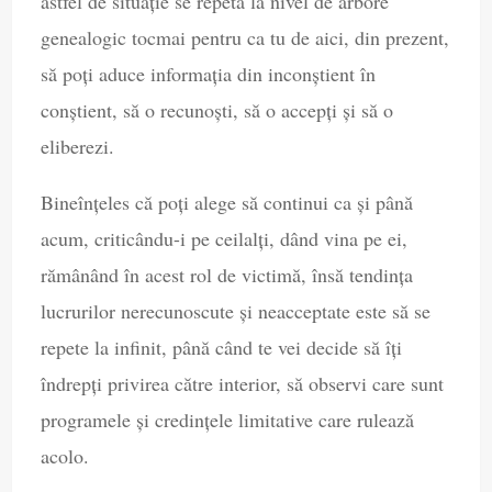
astfel de situație se repetă la nivel de arbore
genealogic tocmai pentru ca tu de aici, din prezent,
să poți aduce informația din inconștient în
conștient, să o recunoști, să o accepți și să o
eliberezi.
Bineînțeles că poți alege să continui ca și până
acum, criticându-i pe ceilalți, dând vina pe ei,
rămânând în acest rol de victimă, însă tendința
lucrurilor nerecunoscute și neacceptate este să se
repete la infinit, până când te vei decide să îți
îndrepți privirea către interior, să observi care sunt
programele și credințele limitative care rulează
acolo.