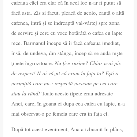
cafeaua căci era clar că în acel loc n-ar fi putut să
facă asta. Zis si facut, pleacă de acolo, caută o altă
cafenea, intră și se îndreaptă val-vârtej spre zona
de servire și cere cu voce hotărâtă o cafea cu lapte
rece. Barmanul începe să îi facă cafeaua imediat,
însă, de undeva, din stânga, încep să se auda niște
țipete îngrozitoare:
Nu ți-e rusine? Chiar n-ai pic
de respect! N-ai văzut că eram în fața ta? Ești o
nesimțită care nu-i respectă nicicum pe cei care
stau la rând!
Toate aceste țipete erau adresate
Anei, care, în goana ei dupa cea cafea cu lapte, n-a
mai observat-o pe femeia care era în fața ei.
După tot acest eveniment, Ana a izbucnit în plâns,