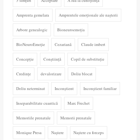
5 simțuri
Acceptare
A lua la cunoștință
Amprenta gemelara
Amprentele emoționale ale nașterii
Arbore genealogic
Bioneuroemoția
BioNeuroEmoție
Cezariană
Claude imbert
Concepție
Conștiință
Copil de substituție
Credințe
devalorizare
Doliu blocat
Doliu neterminat
Inconștient
Inconștient familiar
Inseparabilitate cuantică
Marc Frechet
Memoriile prenatale
Memorii prenatale
Monique Presa
Naștere
Naștere cu forceps