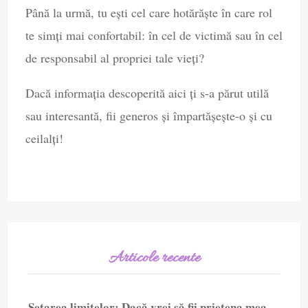
Până la urmă, tu ești cel care hotărăște în care rol
te simți mai confortabil: în cel de victimă sau în cel
de responsabil al propriei tale vieți?
Dacă informația descoperită aici ți s-a părut utilă
sau interesantă, fii generos și împartășește-o și cu
ceilalți!
Articole recente
Setarea limitelor: Dacă vrei să fii prietena mea,