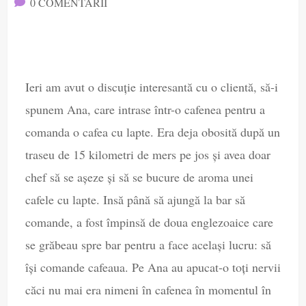
0 COMENTARII

Ieri am avut o discuție interesantă cu o clientă, să-i
spunem Ana, care intrase într-o cafenea pentru a
comanda o cafea cu lapte. Era deja obosită după un
traseu de 15 kilometri de mers pe jos și avea doar
chef să se așeze și să se bucure de aroma unei
cafele cu lapte. Insă până să ajungă la bar să
comande, a fost împinsă de doua englezoaice care
se grăbeau spre bar pentru a face același lucru: să
își comande cafeaua. Pe Ana au apucat-o toți nervii
căci nu mai era nimeni în cafenea în momentul în