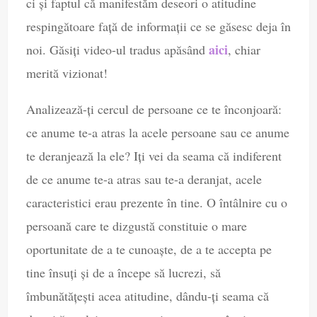
ci și faptul că manifestăm deseori o atitudine
respingătoare față de informații ce se găsesc deja în
aici
noi. Găsiți video-ul tradus apăsând
, chiar
merită vizionat!
Analizează-ți cercul de persoane ce te înconjoară:
ce anume te-a atras la acele persoane sau ce anume
te deranjează la ele? Iți vei da seama că indiferent
de ce anume te-a atras sau te-a deranjat, acele
caracteristici erau prezente în tine. O întâlnire cu o
persoană care te dizgustă constituie o mare
oportunitate de a te cunoaște, de a te accepta pe
tine însuți și de a începe să lucrezi, să
îmbunătățești acea atitudine, dându-ți seama că