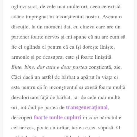
oglinzi scot, de cele mai multe ori, ceea ce există
adânc impregnat în inconștientul nostru. Aveam o
discuție, la un moment dat, cu cineva care are un
partener foarte nervos și-mi spune că nu are cum să
fie el oglinda ei pentru că ea își dorește liniște,
armonie și pe deasupra, este și foarte liniștită.
Bine, bine, dar asta e doar partea
conștientă, zic.
Căci dacă un astfel de bărbat a apărut în viața ei
este pentru că în inconștientul ei există foarte multă
devalorizare față de bărbat, iar de cele mai multe
transgenerațional
ori, intrând pe partea de
,
foarte multe cupluri
descoperi
în care bărbatul e
cel nervos, poate autoritar, iar ea e cea supusă. O