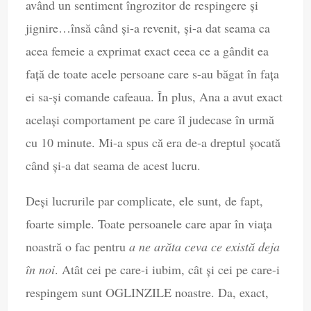
având un sentiment îngrozitor de respingere și
jignire…însă când și-a revenit, și-a dat seama ca
acea femeie a exprimat exact ceea ce a gândit ea
față de toate acele persoane care s-au băgat în fața
ei sa-și comande cafeaua. În plus, Ana a avut exact
același comportament pe care îl judecase în urmă
cu 10 minute. Mi-a spus că era de-a dreptul șocată
când și-a dat seama de acest lucru.
Deși lucrurile par complicate, ele sunt, de fapt,
foarte simple. Toate persoanele care apar în viața
noastră o fac pentru
a ne arăta ceva ce există deja
în noi
. Atât cei pe care-i iubim, cât și cei pe care-i
respingem sunt OGLINZILE noastre. Da, exact,