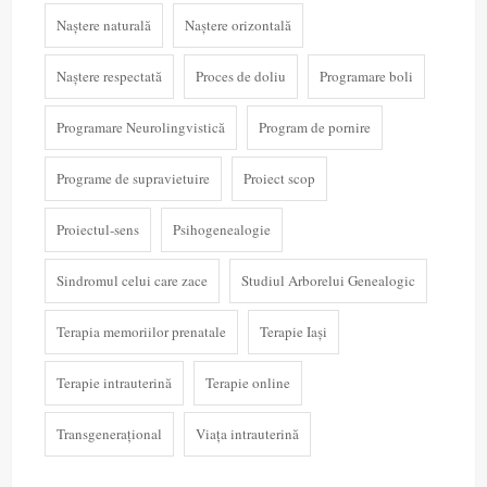
Naștere naturală
Naștere orizontală
Naștere respectată
Proces de doliu
Programare boli
Programare Neurolingvistică
Program de pornire
Programe de supravietuire
Proiect scop
Proiectul-sens
Psihogenealogie
Sindromul celui care zace
Studiul Arborelui Genealogic
Terapia memoriilor prenatale
Terapie Iași
Terapie intrauterină
Terapie online
Transgenerațional
Viața intrauterină