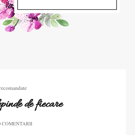
 recomandate
pinde de fiecare
0 COMENTARII