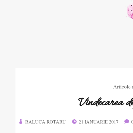
Articole
Vindecarea de
RALUCA ROTARU
21 IANUARIE 2017


