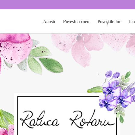
Acasă
Povestea mea
Poveștile lor
Lu