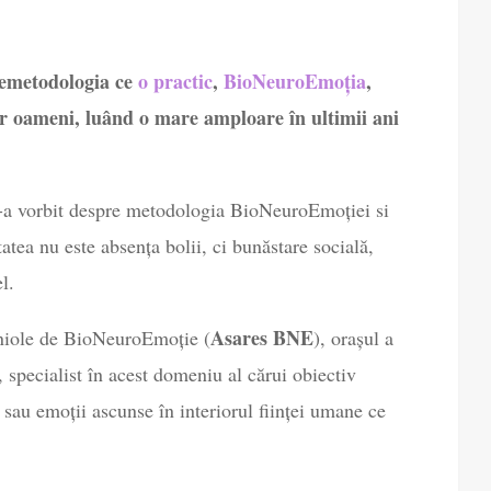
premetodologia ce
o practic
,
BioNeuroEmoția
,
r oameni, luând o mare amploare în ultimii ani
ne-a vorbit despre metodologia BioNeuroEmoției si
tatea nu este absența bolii, ci bunăstare socială,
l.
Asares BNE
aniole de BioNeuroEmoție (
), orașul a
 specialist în acest domeniu al cărui obiectiv
sau emoții ascunse în interiorul ființei umane ce