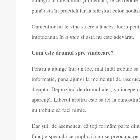
pună asta în practică iar la sfârșitul celor nouăz
Oamenilor nu le vine sa creadă acest lucru pent
întotdeauna în
a face
și asta nu este adevărat.
Cum este drumul spre vindecare?
Pentru a ajunge într-un loc, mai intâi trebuie sa
informație, pana ajungi la momentul de răscruce
dreapta. Depinzând de drumul ales, va începe o 
aparență. Liberul arbitru este sa iei la cunoștință
nu trebuie să faci nimic.
Dar știi, de asemenea, că toți formăm parte dint
funcție specială ce implică a nu se preocupa pen