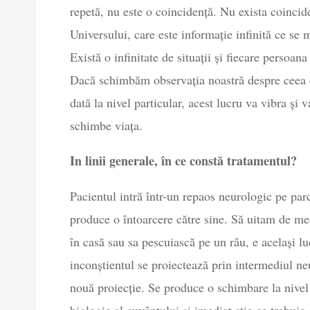
repetă, nu este o coincidență. Nu exista coincide
Universului, care este informație infinită ce se 
Există o infinitate de situații și fiecare persoana 
Dacă schimbăm observația noastră despre ceea
dată la nivel particular, acest lucru va vibra și 
schimbe viața.
In linii generale, în ce constă tratamentul?
Pacientul intră într-un repaos neurologic pe parc
produce o întoarcere către sine. Să uitam de medi
în casă sau sa pescuiască pe un râu, e același luc
inconștientul se proiectează prin intermediul ne
nouă proiecție. Se produce o schimbare la nive
biologic al cuvântului și imediat știe ce trebuie 