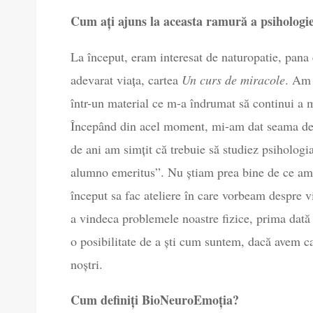
Cum ați ajuns la aceasta ramură a psihologi
La început, eram interesat de naturopatie, pan
adevarat viața, cartea
Un curs de miracole
. Am 
într-un material ce m-a îndrumat să continui a 
Începând din acel moment, mi-am dat seama de f
de ani am simțit că trebuie să studiez psihologia
alumno emeritus”. Nu știam prea bine de ce am s
început sa fac ateliere în care vorbeam despre 
a vindeca problemele noastre fizice, prima dată
o posibilitate de a ști cum suntem, dacă avem ca
noștri.
Cum definiți BioNeuroEmoția?