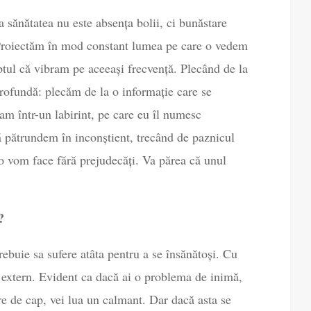
 sănătatea nu este absența bolii, ci bunăstare
. Proiectăm în mod constant lumea pe care o vedem
aptul că vibram pe aceeași frecvență. Plecând de la
profundă: plecăm de la o informație care se
am într-un labirint, pe care eu îl numesc
ă pătrundem în inconștient, trecând de paznicul
 o vom face fără prejudecăți. Va părea că unul
?
rebuie sa sufere atâta pentru a se însănătoși. Cu
c extern. Evident ca dacă ai o problema de inimă,
re de cap, vei lua un calmant. Dar dacă asta se