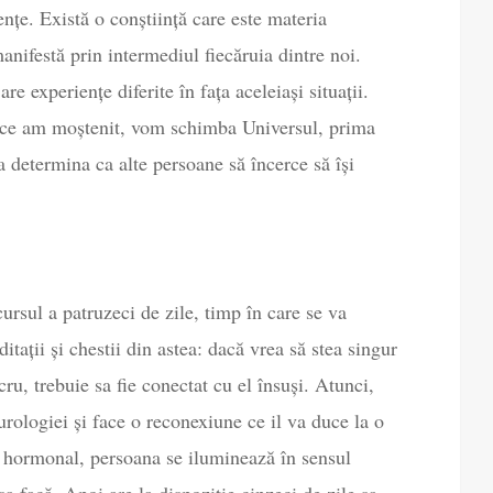
nțe. Există o conștiință care este materia
manifestă prin intermediul fiecăruia dintre noi.
are experiențe diferite în fața aceleiași situații.
 ce am moștenit, vom schimba Universul, prima
va determina ca alte persoane să încerce să își
ursul a patruzeci de zile, timp în care se va
tații și chestii din astea: dacă vrea să stea singur
ru, trebuie sa fie conectat cu el însuși. Atunci,
urologiei și face o reconexiune ce il va duce la o
l hormonal, persoana se iluminează în sensul
sa facă. Apoi are la dispoziție cinzeci de zile sa