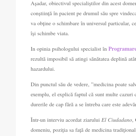
Așadar, obiectivul specialiștilor din acest dome
conștiință în pacient pe drumul său spre vindeca
va obține o schimbare în universul particular, ce
își schimbe viata.
Programare
In opinia psihologului specialist în
rezultă imposibil să atingi sănătatea deplină atât
hazardului.
Din punctul său de vedere, ”medicina poate salv
exemplu, el explică faptul că sunt multe cazuri 
durerile de cap fără a se întreba care este adev
Într-un interviu acordat ziarului
El Ciudadano
,
domeniu, poziția sa față de medicina tradițională