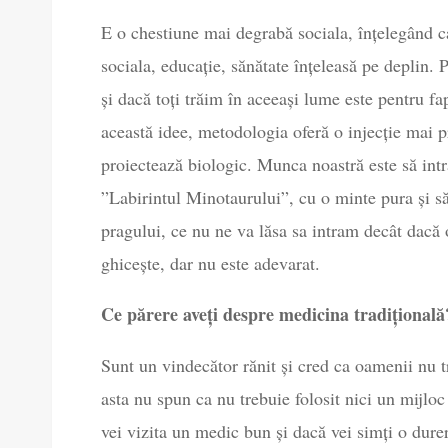
E o chestiune mai degrabă sociala, înțelegând ca
sociala, educație, sănătate înțeleasă pe deplin
și dacă toți trăim în aceeași lume este pentru f
această idee, metodologia oferă o injecție mai 
proiectează biologic. Munca noastră este să intr
”Labirintul Minotaurului”, cu o minte pura și s
pragului, ce nu ne va lăsa sa intram decât dacă
ghicește, dar nu este adevarat.
Ce părere aveți despre medicina tradițională
Sunt un vindecător rănit și cred ca oamenii nu t
asta nu spun ca nu trebuie folosit nici un mijlo
vei vizita un medic bun și dacă vei simți o dure