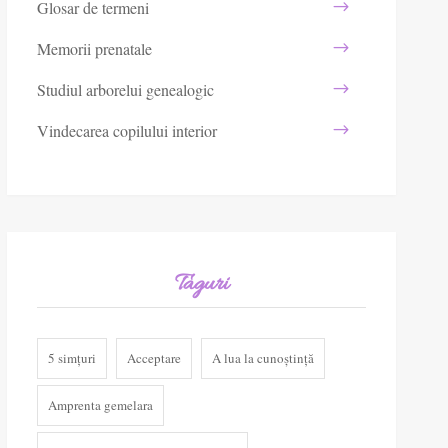
Glosar de termeni
Memorii prenatale
Studiul arborelui genealogic
Vindecarea copilului interior
Taguri
5 simțuri
Acceptare
A lua la cunoștință
Amprenta gemelara