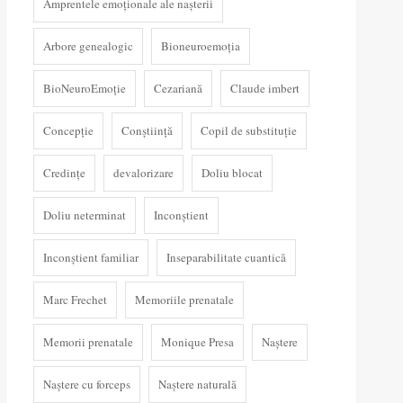
Amprentele emoționale ale nașterii
Arbore genealogic
Bioneuroemoția
BioNeuroEmoție
Cezariană
Claude imbert
Concepție
Conștiință
Copil de substituție
Credințe
devalorizare
Doliu blocat
Doliu neterminat
Inconștient
Inconștient familiar
Inseparabilitate cuantică
Marc Frechet
Memoriile prenatale
Memorii prenatale
Monique Presa
Naștere
Naștere cu forceps
Naștere naturală