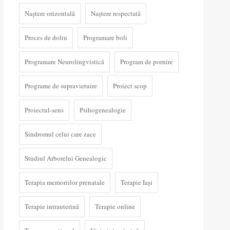
Naștere orizontală
Naștere respectată
Proces de doliu
Programare boli
Programare Neurolingvistică
Program de pornire
Programe de supravietuire
Proiect scop
Proiectul-sens
Psihogenealogie
Sindromul celui care zace
Studiul Arborelui Genealogic
Terapia memoriilor prenatale
Terapie Iași
Terapie intrauterină
Terapie online