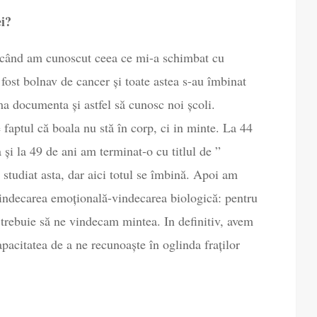
ei?
a când am cunoscut ceea ce mi-a schimbat cu
fost bolnav de cancer și toate astea s-au îmbinat
ma documenta și astfel să cunosc noi școli.
aptul că boala nu stă în corp, ci in minte. La 44
 și la 49 de ani am terminat-o cu titlul de ”
tudiat asta, dar aici totul se îmbină. Apoi am
vindecarea emoțională-vindecarea biologică: pentru
 trebuie să ne vindecam mintea. In definitiv, avem
pacitatea de a ne recunoaște în oglinda fraților