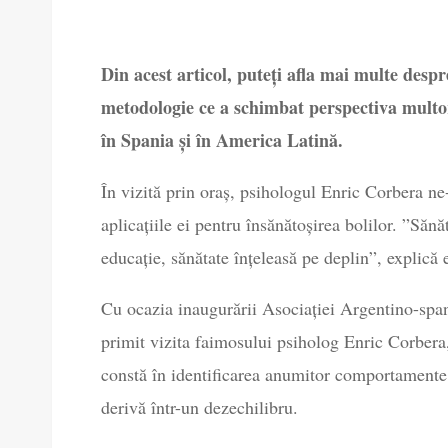
Din acest articol, puteți afla mai multe des
metodologie ce a schimbat perspectiva multo
în Spania și în America Latină.
În vizită prin oraș, psihologul Enric Corbera 
aplicațiile ei pentru însănătoșirea bolilor. ”Sănă
educație, sănătate înțeleasă pe deplin”, explică e
Cu ocazia inaugurării Asociației Argentino-sp
primit vizita faimosului psiholog Enric Corbera,
constă în identificarea anumitor comportamente 
derivă într-un dezechilibru.