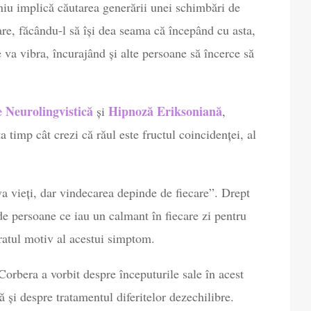
niu implică căutarea generării unei schimbări de
re, făcându-l să își dea seama că începând cu asta,
 va vibra, încurajând și alte persoane să încerce să
 Neurolingvistică
Hipnoză Eriksoniană
și
,
a timp cât crezi că răul este fructul coincidenței, al
a vieți, dar vindecarea depinde de fiecare”. Drept
de persoane ce iau un calmant în fiecare zi pentru
ăratul motiv al acestui simptom.
 Corbera a vorbit despre începuturile sale în acest
 și despre tratamentul diferitelor dezechilibre.